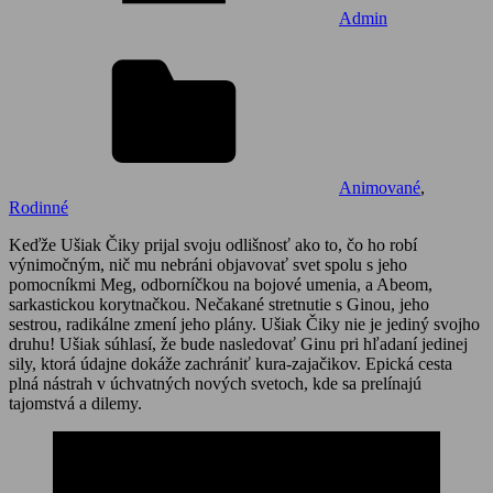
Admin
Animované
,
Rodinné
Keďže Ušiak Čiky prijal svoju odlišnosť ako to, čo ho robí
výnimočným, nič mu nebráni objavovať svet spolu s jeho
pomocníkmi Meg, odborníčkou na bojové umenia, a Abeom,
sarkastickou korytnačkou. Nečakané stretnutie s Ginou, jeho
sestrou, radikálne zmení jeho plány. Ušiak Čiky nie je jediný svojho
druhu! Ušiak súhlasí, že bude nasledovať Ginu pri hľadaní jedinej
sily, ktorá údajne dokáže zachrániť kura-zajačikov. Epická cesta
plná nástrah v úchvatných nových svetoch, kde sa prelínajú
tajomstvá a dilemy.