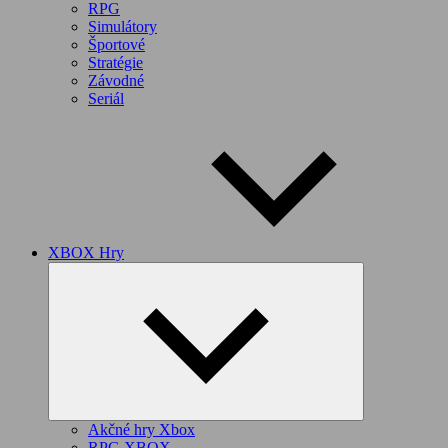
RPG
Simulátory
Športové
Stratégie
Závodné
Seriál
XBOX Hry
Expand
child
menu
Akčné hry Xbox
RPG XBOX