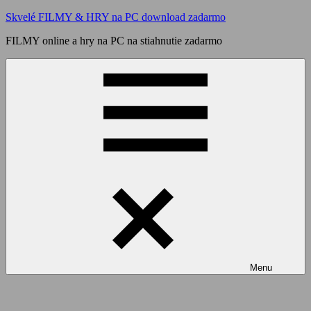
Skip
Skvelé FILMY & HRY na PC download zadarmo
to
FILMY online a hry na PC na stiahnutie zadarmo
content
Menu