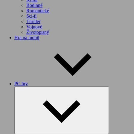
Rodinné
Romantické
Sci-fi
Thriller
Vojnové
Životopisný
Hra na mobil
PC hry
Expand
child
menu