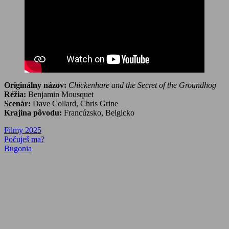
Originálny názov:
Chickenhare and the Secret of the Groundhog
Réžia:
Benjamin Mousquet
Scenár:
Dave Collard, Chris Grine
Krajina pôvodu:
Francúzsko, Belgicko
Filmy 2025
Navigácia
Previous
Počuješ ma?
Post:
Next
Bugonia
v
Post:
článku