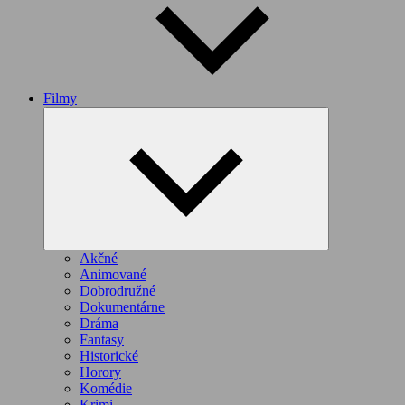
Filmy
Expand
child
menu
Akčné
Animované
Dobrodružné
Dokumentárne
Dráma
Fantasy
Historické
Horory
Komédie
Krimi