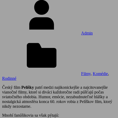
Admin
Filmy
,
Komédie
,
Rodinné
Český film
Pelíšky
patrí medzi najikonickejšie a najcitovanejšie
vianočné filmy, ktoré si diváci každoročne radi púšťajú počas
sviatočného obdobia. Humor, emócie, nezabudnuteľné hlášky a
nostalgická atmosféra konca 60. rokov robia z Pelíškov film, ktorý
nikdy nezostarne.
Mnohí fanúšikovia sa však pýtajú: