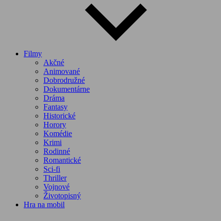
Filmy
Akčné
Animované
Dobrodružné
Dokumentárne
Dráma
Fantasy
Historické
Horory
Komédie
Krimi
Rodinné
Romantické
Sci-fi
Thriller
Vojnové
Životopisný
Hra na mobil