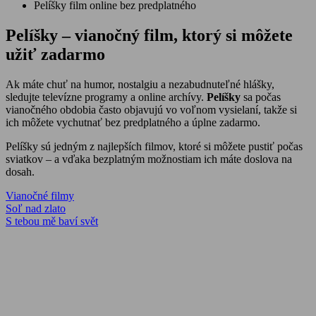
Pelíšky film online bez predplatného
Pelíšky – vianočný film, ktorý si môžete
užiť zadarmo
Ak máte chuť na humor, nostalgiu a nezabudnuteľné hlášky,
sledujte televízne programy a online archívy.
Pelíšky
sa počas
vianočného obdobia často objavujú vo voľnom vysielaní, takže si
ich môžete vychutnať bez predplatného a úplne zadarmo.
Pelíšky sú jedným z najlepších filmov, ktoré si môžete pustiť počas
sviatkov – a vďaka bezplatným možnostiam ich máte doslova na
dosah.
Vianočné filmy
Navigácia
Previous
Soľ nad zlato
Post:
Next
S tebou mě baví svět
v
Post:
článku