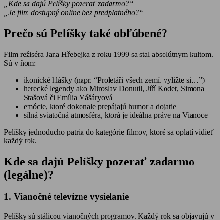
„Kde sa dajú Pelíšky pozerať zadarmo?“
„Je film dostupný online bez predplatného?“
Prečo sú Pelíšky také obľúbené?
Film režiséra Jana Hřebejka z roku 1999 sa stal absolútnym kultom.
Sú v ňom:
ikonické hlášky (napr. “Proletáři všech zemí, vyližte si…”)
herecké legendy ako Miroslav Donutil, Jiří Kodet, Simona
Stašová či Emília Vášáryová
emócie, ktoré dokonale prepájajú humor a dojatie
silná sviatočná atmosféra, ktorá je ideálna práve na Vianoce
Pelíšky jednoducho patria do kategórie filmov, ktoré sa oplatí vidieť
každý rok.
Kde sa dajú Pelíšky pozerať zadarmo
(legálne)?
1. Vianočné televízne vysielanie
Pelíšky sú stálicou vianočných programov. Každý rok sa objavujú v