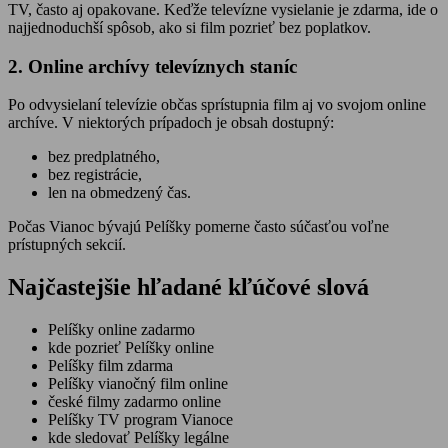
TV, často aj opakovane. Keďže televízne vysielanie je zdarma, ide o
najjednoduchší spôsob, ako si film pozrieť bez poplatkov.
2. Online archívy televíznych staníc
Po odvysielaní televízie občas sprístupnia film aj vo svojom online
archíve. V niektorých prípadoch je obsah dostupný:
bez predplatného,
bez registrácie,
len na obmedzený čas.
Počas Vianoc bývajú Pelíšky pomerne často súčasťou voľne
prístupných sekcií.
Najčastejšie hľadané kľúčové slová
Pelíšky online zadarmo
kde pozrieť Pelíšky online
Pelíšky film zdarma
Pelíšky vianočný film online
české filmy zadarmo online
Pelíšky TV program Vianoce
kde sledovať Pelíšky legálne