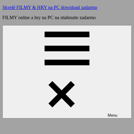
Skip
Skvelé FILMY & HRY na PC download zadarmo
to
FILMY online a hry na PC na stiahnutie zadarmo
content
Menu