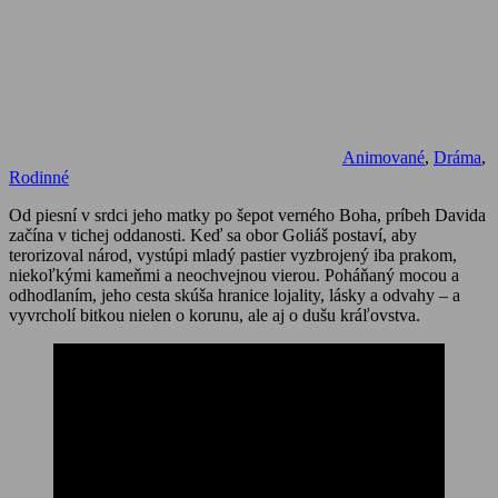
Animované
,
Dráma
,
Rodinné
Od piesní v srdci jeho matky po šepot verného Boha, príbeh Davida
začína v tichej oddanosti. Keď sa obor Goliáš postaví, aby
terorizoval národ, vystúpi mladý pastier vyzbrojený iba prakom,
niekoľkými kameňmi a neochvejnou vierou. Poháňaný mocou a
odhodlaním, jeho cesta skúša hranice lojality, lásky a odvahy – a
vyvrcholí bitkou nielen o korunu, ale aj o dušu kráľovstva.