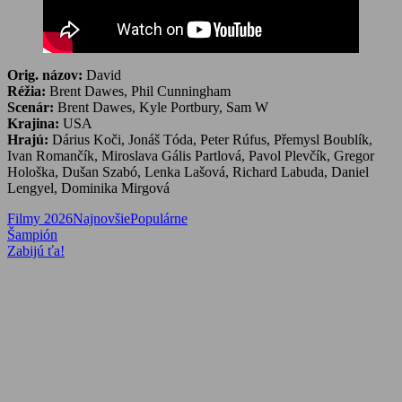
Orig. názov:
David
Réžia:
Brent Dawes, Phil Cunningham
Scenár:
Brent Dawes, Kyle Portbury, Sam W
Krajina:
USA
Hrajú:
Dárius Koči, Jonáš Tóda, Peter Rúfus, Přemysl Boublík,
Ivan Romančík, Miroslava Gális Partlová, Pavol Plevčík, Gregor
Hološka, Dušan Szabó, Lenka Lašová, Richard Labuda, Daniel
Lengyel, Dominika Mirgová
Filmy 2026
Najnovšie
Populárne
Navigácia
Previous
Šampión
Post:
Next
Zabijú ťa!
v
Post:
článku