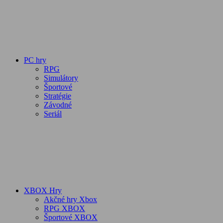
PC hry
RPG
Simulátory
Športové
Stratégie
Závodné
Seriál
XBOX Hry
Akčné hry Xbox
RPG XBOX
Športové XBOX