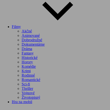
Filmy
Akčné
Animované
Dobrodružné
Dokumentárne
Dráma
Fantasy
Historické
Horory
Komédie
Krimi
Rodinné
Romantické
Sci-fi
Thriller
Vojnové
Životopisný
Hra na mobil