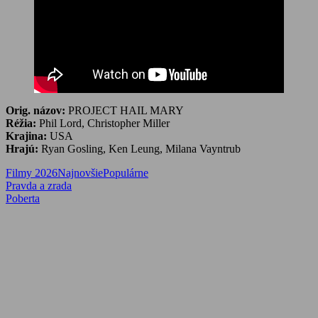
Orig. názov:
PROJECT HAIL MARY
Réžia:
Phil Lord, Christopher Miller
Krajina:
USA
Hrajú:
Ryan Gosling, Ken Leung, Milana Vayntrub
Filmy 2026
Najnovšie
Populárne
Navigácia
Previous
Pravda a zrada
Post:
Next
Poberta
v
Post:
článku