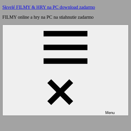
Skip
Skvelé FILMY & HRY na PC download zadarmo
to
FILMY online a hry na PC na stiahnutie zadarmo
content
Menu