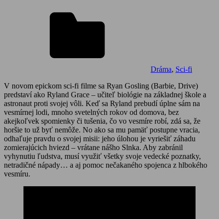
Dráma
,
Sci-fi
V novom epickom sci-fi filme sa Ryan Gosling (Barbie, Drive)
predstaví ako Ryland Grace – učiteľ biológie na základnej škole a
astronaut proti svojej vôli. Keď sa Ryland prebudí úplne sám na
vesmírnej lodi, mnoho svetelných rokov od domova, bez
akejkoľvek spomienky či tušenia, čo vo vesmíre robí, zdá sa, že
horšie to už byť nemôže. No ako sa mu pamäť postupne vracia,
odhaľuje pravdu o svojej misii: jeho úlohou je vyriešiť záhadu
zomierajúcich hviezd – vrátane nášho Slnka. Aby zabránil
vyhynutiu ľudstva, musí využiť všetky svoje vedecké poznatky,
netradičné nápady… a aj pomoc nečakaného spojenca z hlbokého
vesmíru.