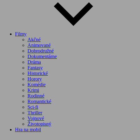
Filmy
Akčné
Animované
Dobrodružné
Dokumentárne
Dráma
Fantasy
Historické
Horory
Komédie
Krimi
Rodinné
Romantické
Sci-fi
Thriller
Vojnové
Životopisný
Hra na mobil