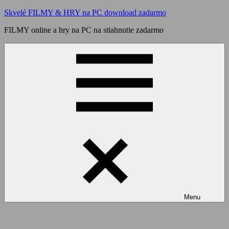
Skip
Skvelé FILMY & HRY na PC download zadarmo
to
FILMY online a hry na PC na stiahnutie zadarmo
content
Menu