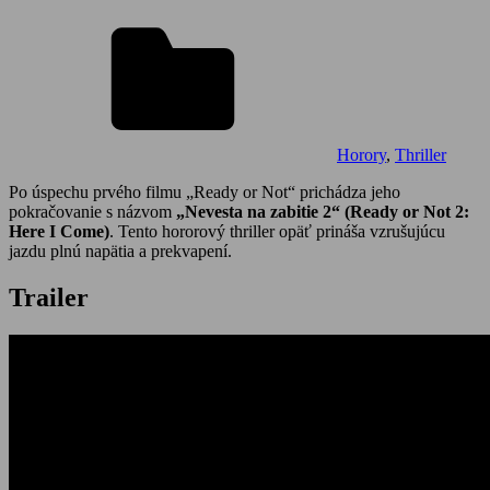
Horory
,
Thriller
Po úspechu prvého filmu „Ready or Not“ prichádza jeho
pokračovanie s názvom
„Nevesta na zabitie 2“ (Ready or Not 2:
Here I Come)
. Tento hororový thriller opäť prináša vzrušujúcu
jazdu plnú napätia a prekvapení.
Trailer