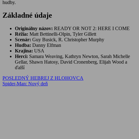
hudby.
Základné údaje
Originálny názov:
READY OR NOT 2: HERE I COME
Réžia:
Matt Bettinelli-Olpin, Tyler Gillett
Scenár:
Guy Busick, R. Christopher Murphy
Hudba:
Danny Elfman
Krajina:
USA
Herci:
Samara Weaving, Kathryn Newton, Sarah Michelle
Gellar, Shawn Hatosy, David Cronenberg, Elijah Wood a
ďalší
Navigácia
Previous
POSLEDNÝ HEBREJ Z HLOHOVCA
Post:
Next
Spider-Man: Nový deň
v
Post:
článku