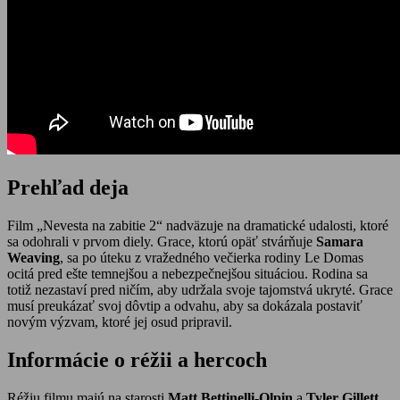
Prehľad deja
Film „Nevesta na zabitie 2“ nadväzuje na dramatické udalosti, ktoré
sa odohrali v prvom diely. Grace, ktorú opäť stvárňuje
Samara
Weaving
, sa po úteku z vražedného večierka rodiny Le Domas
ocitá pred ešte temnejšou a nebezpečnejšou situáciou. Rodina sa
totiž nezastaví pred ničím, aby udržala svoje tajomstvá ukryté. Grace
musí preukázať svoj dôvtip a odvahu, aby sa dokázala postaviť
novým výzvam, ktoré jej osud pripravil.
Informácie o réžii a hercoch
Réžiu filmu majú na starosti
Matt Bettinelli-Olpin
a
Tyler Gillett
,