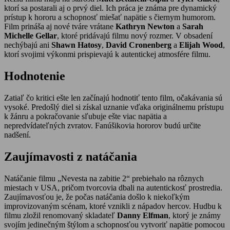
ktorí sa postarali aj o prvý diel. Ich práca je známa pre dynamický
prístup k hororu a schopnosť miešať napätie s čiernym humorom.
Film prináša aj nové tváre vrátane
Kathryn Newton
a
Sarah
Michelle Gellar
, ktoré pridávajú filmu nový rozmer. V obsadení
nechýbajú ani
Shawn Hatosy
,
David Cronenberg
a
Elijah Wood
,
ktorí svojimi výkonmi prispievajú k autentickej atmosfére filmu.
Hodnotenie
Zatiaľ čo kritici ešte len začínajú hodnotiť tento film, očakávania sú
vysoké. Predošlý diel si získal uznanie vďaka originálnemu prístupu
k žánru a pokračovanie sľubuje ešte viac napätia a
nepredvídateľných zvratov. Fanúšikovia hororov budú určite
nadšení.
Zaujímavosti z natáčania
Natáčanie filmu „Nevesta na zabitie 2“ prebiehalo na rôznych
miestach v USA, pričom tvorcovia dbali na autentickosť prostredia.
Zaujímavosťou je, že počas natáčania došlo k niekoľkým
improvizovaným scénam, ktoré vznikli z nápadov hercov. Hudbu k
filmu zložil renomovaný skladateľ
Danny Elfman
, ktorý je známy
svojím jedinečným štýlom a schopnosťou vytvoriť napätie pomocou