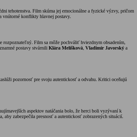
dni tehotenstva. Film skúma jej emocionálne a fyzické výzvy, pričom
 vnútorné konflikty hlavnej postavy.
žite rozpoznateľný. Film sa môže pochváliť hviezdnym obsadením,
ýznamné postavy stvárnili
Klára Melíšková
,
Vladimír Javorský
a
aslúži pozornosť pre svoju autentickosť a odvahu. Kritici oceňujú
aujímavejších aspektov natáčania bolo, že herci boli vyzývaní k
a, aby zabezpečila presnosť a autentickosť zobrazených situácií.