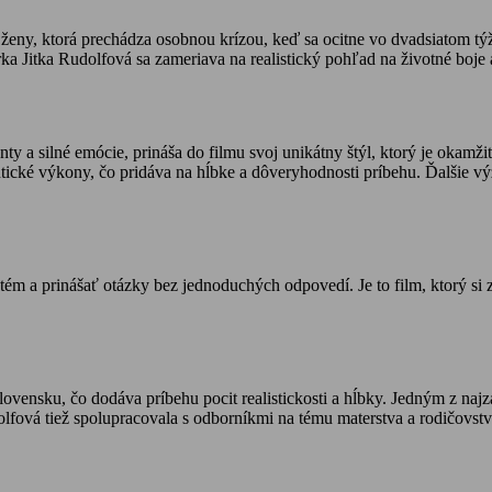
eny, ktorá prechádza osobnou krízou, keď sa ocitne vo dvadsiatom týž
a Jitka Rudolfová sa zameriava na realistický pohľad na životné boje a
y a silné emócie, prináša do filmu svoj unikátny štýl, ktorý je okam
entické výkony, čo pridáva na hĺbke a dôveryhodnosti príbehu. Ďalšie v
ém a prinášať otázky bez jednoduchých odpovedí. Je to film, ktorý si z
ovensku, čo dodáva príbehu pocit realistickosti a hĺbky. Jedným z najz
olfová tiež spolupracovala s odborníkmi na tému materstva a rodičovstv