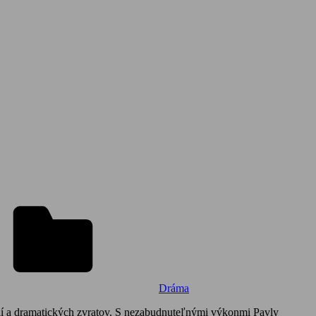
Dráma
cií a dramatických zvratov. S nezabudnuteľnými výkonmi Pavly