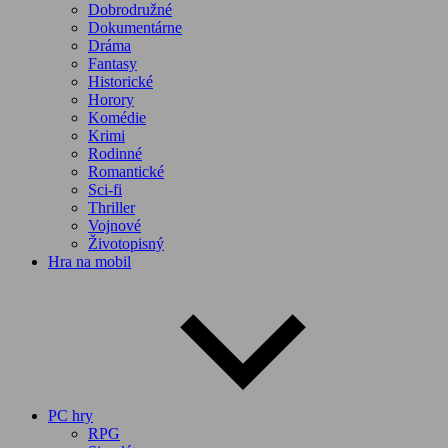
Dobrodružné
Dokumentárne
Dráma
Fantasy
Historické
Horory
Komédie
Krimi
Rodinné
Romantické
Sci-fi
Thriller
Vojnové
Životopisný
Hra na mobil
PC hry
RPG