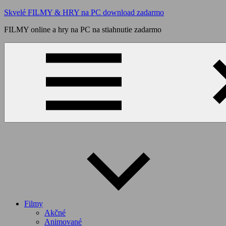
Skip
Skvelé FILMY & HRY na PC download zadarmo
to
FILMY online a hry na PC na stiahnutie zadarmo
content
Filmy
Akčné
Animované