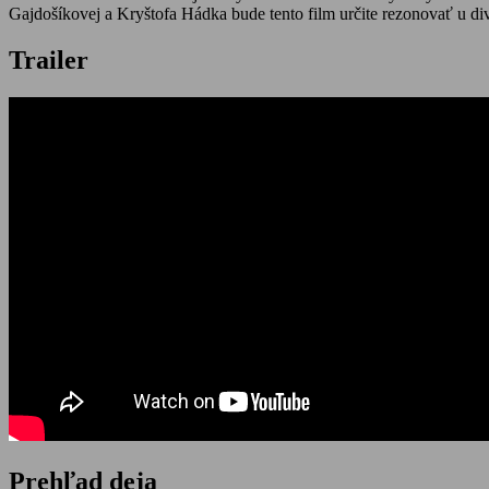
Gajdošíkovej a Kryštofa Hádka bude tento film určite rezonovať u div
Trailer
Prehľad deja