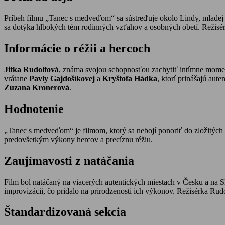
Príbeh filmu „Tanec s medveďom“ sa sústreďuje okolo Lindy, mladej ž
sa dotýka hlbokých tém rodinných vzťahov a osobných obetí. Režisérk
Informácie o réžii a hercoch
Jitka Rudolfová
, známa svojou schopnosťou zachytiť intímne moment
vrátane
Pavly Gajdošíkovej
a
Kryštofa Hádka
, ktorí prinášajú aut
Zuzana Kronerová
.
Hodnotenie
„Tanec s medveďom“ je filmom, ktorý sa nebojí ponoriť do zložitých t
predovšetkým výkony hercov a precíznu réžiu.
Zaujímavosti z natáčania
Film bol natáčaný na viacerých autentických miestach v Česku a na Sl
improvizácii, čo pridalo na prirodzenosti ich výkonov. Režisérka Rud
Štandardizovaná sekcia