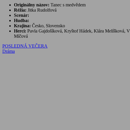
Originálny názov:
Tanec s medvědem
Réžia:
Jitka Rudolfová
Scenár:
Hudba:
Krajina:
Česko, Slovensko
Herci:
Pavla Gajdošíková, Kryštof Hádek, Klára Melíšková, Vl
Míčová
Navigácia
Previous
POSLEDNÁ VEČERA
Post:
Next
Dráma
v
Post:
článku