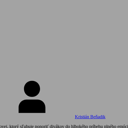
Kristián Beňadik
ovej, ktorý sľubuje ponoriť divákov do hlbokého príbehu plného emó