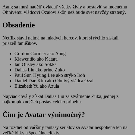
Aang sa musí naučiť ovládať všetky živly a postaviť sa mocnému
Ohnivému vládcovi Ozaiovi skôr, než bude svet navždy stratený.
Obsadenie
Netflix stavil najmä na mladých hercov, ktorí si rýchlo získali
priazeň fanúšikov.
Gordon Cormier ako Aang
Kiawentiio ako Katara
Ian Ousley ako Sokka
Dallas Liu ako princ Zuko
Paul Sun-Hyung Lee ako strýko Iroh
Daniel Dae Kim ako Ohnivý vládca Ozai
Elizabeth Yu ako Azula
Najviac chvály získal Dallas Liu za stvárnenie Zuka, jednej z
najkomplexnejších postáv celého príbehu.
Čím je Avatar výnimočný?
Na rozdiel od väčšiny fantasy seriálov sa Avatar nespolieha len na
veľké bitky a špeciálne efekty.