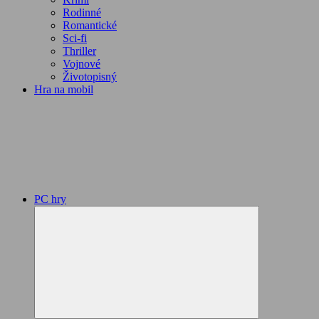
Rodinné
Romantické
Sci-fi
Thriller
Vojnové
Životopisný
Hra na mobil
PC hry
Expand
child
menu