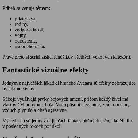
Príbeh sa venuje témam:
priateľstva,
rodiny,
zodpovednosti,
vojny,
odpustenia,
osobného rastu.
Práve preto si seriál získal fanúšikov všetkých vekových kategórií.
Fantastické vizuálne efekty
Jedným z najväčších lákadiel hraného Avataru sú efekty zobrazujúce
ovládanie živlov.
Súboje využívajú prvky bojových umení, pričom každý živel má
vlastný štýl pohybu a boja. Voda pôsobí elegantne, zem robustne,
vzduch plynulo a oheň agresívne.
Výsledkom sú jedny z najlepších fantasy akčných scén, aké Netflix
v posledných rokoch ponúkol.