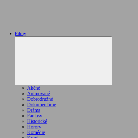
Filmy
Expand
child
menu
Akčné
Animované
Dobrodružné
Dokumentárne
Dráma
Fantasy
Historické
Horory
Komédie
Krimi