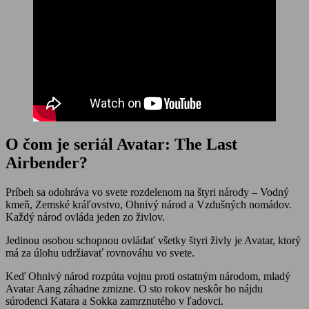
O čom je seriál Avatar: The Last
Airbender?
Príbeh sa odohráva vo svete rozdelenom na štyri národy – Vodný
kmeň, Zemské kráľovstvo, Ohnivý národ a Vzdušných nomádov.
Každý národ ovláda jeden zo živlov.
Jedinou osobou schopnou ovládať všetky štyri živly je Avatar, ktorý
má za úlohu udržiavať rovnováhu vo svete.
Keď Ohnivý národ rozpúta vojnu proti ostatným národom, mladý
Avatar Aang záhadne zmizne. O sto rokov neskôr ho nájdu
súrodenci Katara a Sokka zamrznutého v ľadovci.