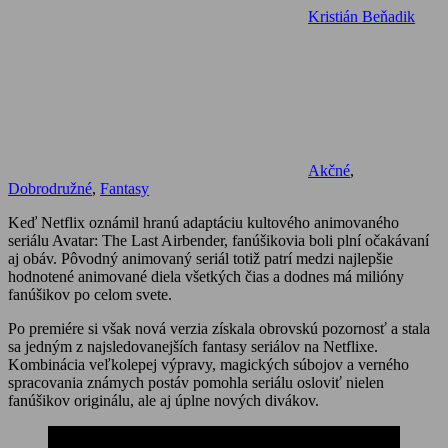
Kristián Beňadik
Akčné
,
Dobrodružné
,
Fantasy
Keď Netflix oznámil hranú adaptáciu kultového animovaného
seriálu Avatar: The Last Airbender, fanúšikovia boli plní očakávaní
aj obáv. Pôvodný animovaný seriál totiž patrí medzi najlepšie
hodnotené animované diela všetkých čias a dodnes má milióny
fanúšikov po celom svete.
Po premiére si však nová verzia získala obrovskú pozornosť a stala
sa jedným z najsledovanejších fantasy seriálov na Netflixe.
Kombinácia veľkolepej výpravy, magických súbojov a verného
spracovania známych postáv pomohla seriálu osloviť nielen
fanúšikov originálu, ale aj úplne nových divákov.