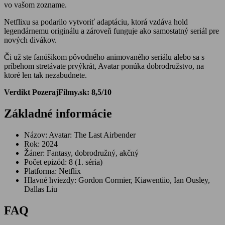
vo vašom zozname.
Netflixu sa podarilo vytvoriť adaptáciu, ktorá vzdáva hold
legendárnemu originálu a zároveň funguje ako samostatný seriál pre
nových divákov.
Či už ste fanúšikom pôvodného animovaného seriálu alebo sa s
príbehom stretávate prvýkrát, Avatar ponúka dobrodružstvo, na
ktoré len tak nezabudnete.
Verdikt PozerajFilmy.sk: 8,5/10
Základné informácie
Názov: Avatar: The Last Airbender
Rok: 2024
Žáner: Fantasy, dobrodružný, akčný
Počet epizód: 8 (1. séria)
Platforma: Netflix
Hlavné hviezdy: Gordon Cormier, Kiawentiio, Ian Ousley,
Dallas Liu
FAQ