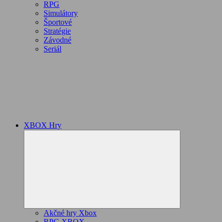
RPG
Simulátory
Športové
Stratégie
Závodné
Seriál
XBOX Hry
Expand
child
menu
Akčné hry Xbox
RPG XBOX