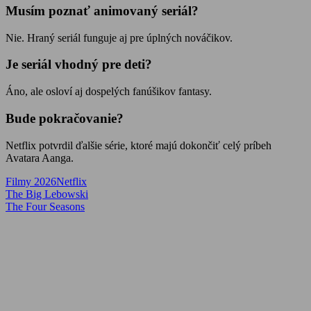
Musím poznať animovaný seriál?
Nie. Hraný seriál funguje aj pre úplných nováčikov.
Je seriál vhodný pre deti?
Áno, ale osloví aj dospelých fanúšikov fantasy.
Bude pokračovanie?
Netflix potvrdil ďalšie série, ktoré majú dokončiť celý príbeh
Avatara Aanga.
Filmy 2026
Netflix
Navigácia
Previous
The Big Lebowski
Post:
Next
The Four Seasons
v
Post:
článku