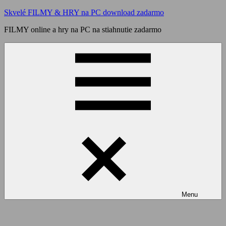
Skip
Skvelé FILMY & HRY na PC download zadarmo
to
FILMY online a hry na PC na stiahnutie zadarmo
content
Menu