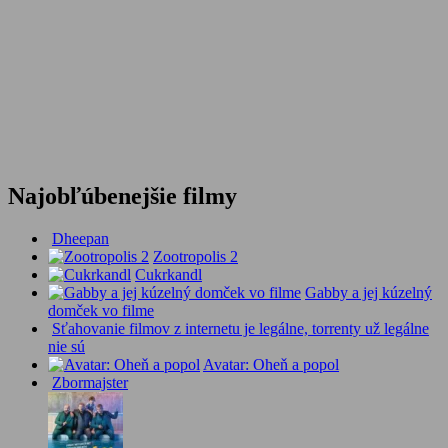
Najobľúbenejšie filmy
Dheepan
Zootropolis 2
Cukrkandl
Gabby a jej kúzelný
domček vo filme
Sťahovanie filmov z internetu je legálne, torrenty už legálne
nie sú
Avatar: Oheň a popol
Zbormajster