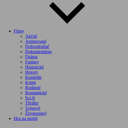
Filmy
Akčné
Animované
Dobrodružné
Dokumentárne
Dráma
Fantasy
Historické
Horory
Komédie
Krimi
Rodinné
Romantické
Sci-fi
Thriller
Vojnové
Životopisný
Hra na mobil