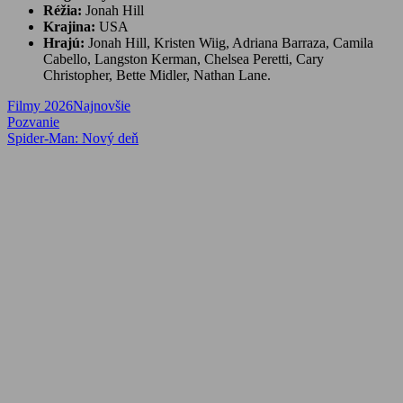
Réžia:
Jonah Hill
Krajina:
USA
Hrajú:
Jonah Hill, Kristen Wiig, Adriana Barraza, Camila
Cabello, Langston Kerman, Chelsea Peretti, Cary
Christopher, Bette Midler, Nathan Lane.
Filmy 2026
Najnovšie
Navigácia
Previous
Pozvanie
Post:
Next
Spider-Man: Nový deň
v
Post:
článku