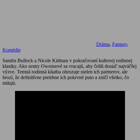
Dráma
,
Fantasy
,
Komédie
Sandra Bullock a Nicole Kidman v pokračovaní kultovej rodinnej
klasiky. Ako sestry Owensové sa vracajú, aby čelili dosiaľ najväčšej
výzve. Temná rodinná kliatba ohrozuje nielen ich partnerov, ale
hrozí, že definitívne pretrhne ich pokrvné puto a zničí všetko, čo
milujú.