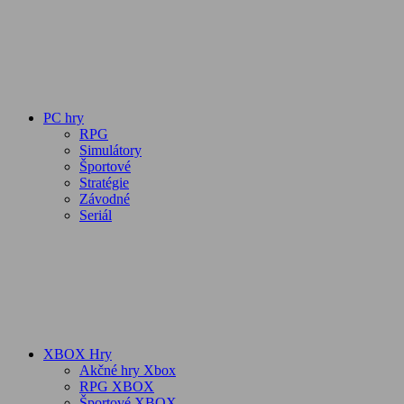
PC hry
RPG
Simulátory
Športové
Stratégie
Závodné
Seriál
XBOX Hry
Akčné hry Xbox
RPG XBOX
Športové XBOX