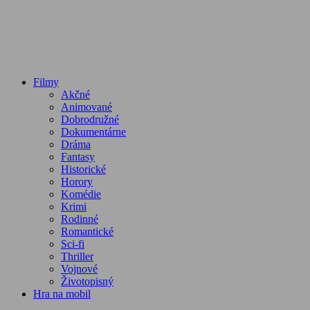
Filmy
Akčné
Animované
Dobrodružné
Dokumentárne
Dráma
Fantasy
Historické
Horory
Komédie
Krimi
Rodinné
Romantické
Sci-fi
Thriller
Vojnové
Životopisný
Hra na mobil