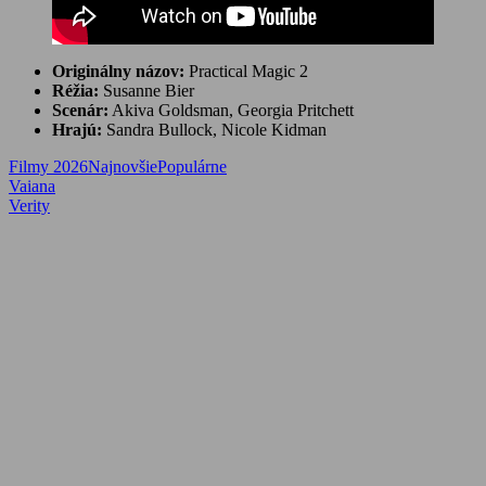
Originálny názov:
Practical Magic 2
Réžia:
Susanne Bier
Scenár:
Akiva Goldsman, Georgia Pritchett
Hrajú:
Sandra Bullock, Nicole Kidman
Filmy 2026
Najnovšie
Populárne
Navigácia
Previous
Vaiana
Post:
Next
Verity
v
Post:
článku