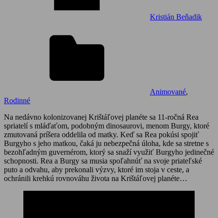
Kristián Beňadik
Animované
,
Rodinné
Na nedávno kolonizovanej Krištáľovej planéte sa 11-ročná Rea
spriatelí s mláďaťom, podobným dinosaurovi, menom Burgy, ktoré
zmutovaná príšera oddelila od matky. Keď sa Rea pokúsi spojiť
Burgyho s jeho matkou, čaká ju nebezpečná úloha, kde sa stretne s
bezohľadným guvernérom, ktorý sa snaží využiť Burgyho jedinečné
schopnosti. Rea a Burgy sa musia spoľahnúť na svoje priateľské
puto a odvahu, aby prekonali výzvy, ktoré im stoja v ceste, a
ochránili krehkú rovnováhu života na Krištáľovej planéte…