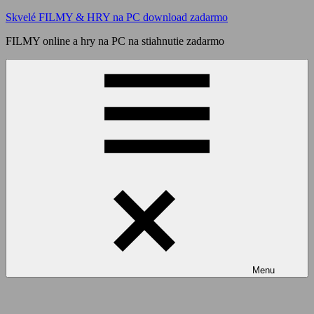
Skip
Skvelé FILMY & HRY na PC download zadarmo
to
FILMY online a hry na PC na stiahnutie zadarmo
content
Menu