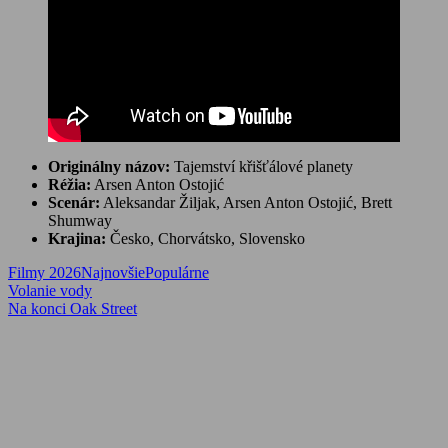
Originálny názov:
Tajemství křišťálové planety
Réžia:
Arsen Anton Ostojić
Scenár:
Aleksandar Žiljak, Arsen Anton Ostojić, Brett
Shumway
Krajina:
Česko, Chorvátsko, Slovensko
Filmy 2026
Najnovšie
Populárne
Navigácia
Previous
Volanie vody
Post:
Next
Na konci Oak Street
v
Post:
článku