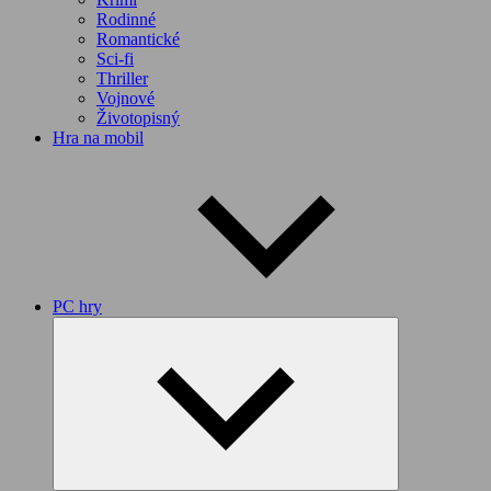
Rodinné
Romantické
Sci-fi
Thriller
Vojnové
Životopisný
Hra na mobil
PC hry
Expand
child
menu