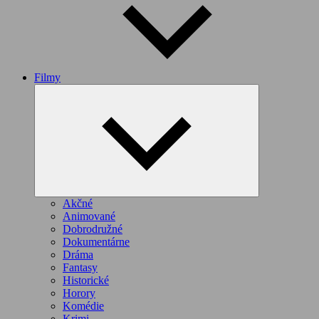
Filmy
Expand
child
menu
Akčné
Animované
Dobrodružné
Dokumentárne
Dráma
Fantasy
Historické
Horory
Komédie
Krimi