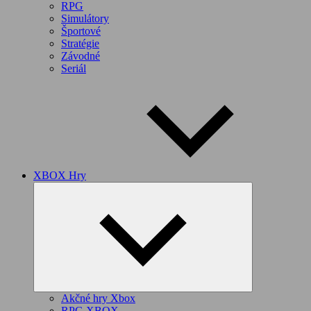
RPG
Simulátory
Športové
Stratégie
Závodné
Seriál
XBOX Hry
Expand
child
menu
Akčné hry Xbox
RPG XBOX