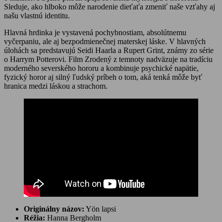
Sleduje, ako hlboko môže narodenie dieťaťa zmeniť naše vzťahy aj
našu vlastnú identitu.
Hlavná hrdinka je vystavená pochybnostiam, absolútnemu
vyčerpaniu, ale aj bezpodmienečnej materskej láske. V hlavných
úlohách sa predstavujú Seidi Haarla a Rupert Grint, známy zo série
o Harrym Potterovi. Film Zrodený z temnoty nadväzuje na tradíciu
moderného severského hororu a kombinuje psychické napätie,
fyzický horor aj silný ľudský príbeh o tom, aká tenká môže byť
hranica medzi láskou a strachom.
Originálny názov:
Yön lapsi
Réžia:
Hanna Bergholm