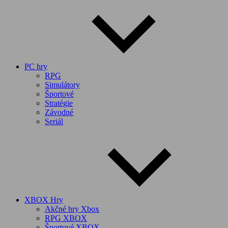
PC hry
RPG
Simulátory
Športové
Stratégie
Závodné
Seriál
XBOX Hry
Akčné hry Xbox
RPG XBOX
Športové XBOX