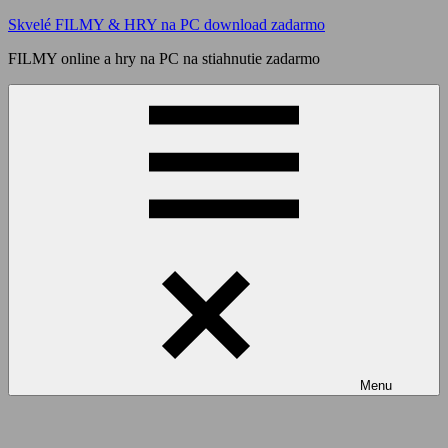
Skip
Skvelé FILMY & HRY na PC download zadarmo
to
FILMY online a hry na PC na stiahnutie zadarmo
content
Menu