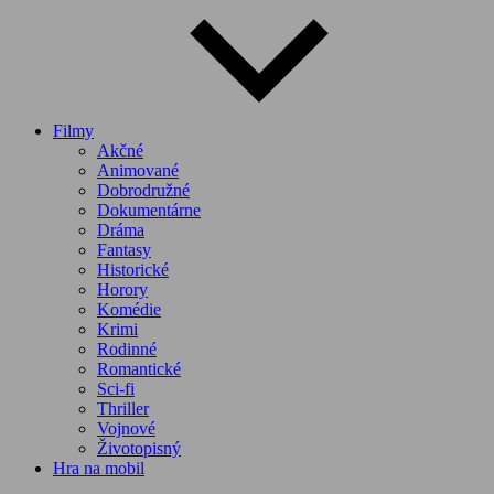
Filmy
Akčné
Animované
Dobrodružné
Dokumentárne
Dráma
Fantasy
Historické
Horory
Komédie
Krimi
Rodinné
Romantické
Sci-fi
Thriller
Vojnové
Životopisný
Hra na mobil