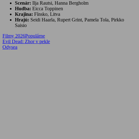
Scenár:
Ilja Rautsi, Hanna Bergholm
Hudba:
Eicca Toppinen
Krajina:
Fínsko, Litva
Hrajú:
Seidi Haarla, Rupert Grint, Pamela Tola, Pirkko
Saisio
Filmy 2026
Populárne
Navigácia
Previous
Evil Dead: Zhor v pekle
Post:
Next
Odysea
v
Post:
článku