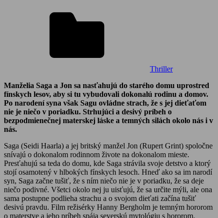
Thriller
Manželia Saga a Jon sa nasťahujú do starého domu uprostred
fínskych lesov, aby si tu vybudovali dokonalú rodinu a domov.
Po narodení syna však Sagu ovládne strach, že s jej dieťaťom
nie je niečo v poriadku. Strhujúci a desivý príbeh o
bezpodmienečnej materskej láske a temných silách okolo nás i v
nás.
Saga (Seidi Haarla) a jej britský manžel Jon (Rupert Grint) spoločne
snívajú o dokonalom rodinnom živote na dokonalom mieste.
Presťahujú sa teda do domu, kde Saga strávila svoje detstvo a ktorý
stojí osamotený v hlbokých fínskych lesoch. Hneď ako sa im narodí
syn, Saga začne tušiť, že s ním niečo nie je v poriadku, že sa deje
niečo podivné. Všetci okolo nej ju uisťujú, že sa určite mýli, ale ona
sama postupne podlieha strachu a o svojom dieťati začína tušiť
desivú pravdu. Film režisérky Hanny Bergholm je temným hororom
o materstve a jeho príbeh spája severskú mytológiu s hororom.