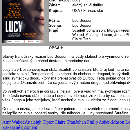
Orig. názov:
Lucy
Žáner:
akčný sci-fi thriller
Krajina:
USA / Francúzsko
Réžia:
Luc Besson
Scenár:
Luc Besson
Hrajú:
Scarlett Johansson, Morgan Freem
Waked, Analeigh Tipton, Johan P
Claire Tran
OBSAH:
Slávny francúzsky režisér Luc Besson mal vždy slabosť pre výnimočné ženy. 
zhodou nešťastných náhod dostane mimoriadny dar.
Lucy sa v Bessonovej réžii stala Scarlett Johansson, ktorá, aj keď na to na
podliaka v okolí. Ten posledný ju zatiahol do obchodu s drogami, ktorý ri
silnú syntetickú drogu, ktorý má prepašovať do Európy. Teda pokiaľ chce pre
do jej tela. Okamžite zistí, že sa jedná o výnimočnú drogu, keď zlikviduje 
Vo všetkých smeroch je odrazu silnejšia , oveľa viac vníma, rýchlejšie roz
Toto číslo naviac stále rastie a Lucy si uvedomuje, že z daru by sa mohl
však Janga a jeho zabijakov, ktorí nechcú o svoju kuriérku za žiadnu cenu
Ono sa to nezdá, ale keď sa máte v jednom filme uveriteľne premeniť z naiv
najlepšie zo svojej bohatej tvorby. Nie náhodou je Lucy prezývaná Brutálna N
Amr Waked
Analeigh Tipton
Claire Tran
Johan Philip Asbæk
Mason L
Navigácia
Previous
Zakázané uvolnění