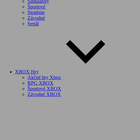
Simulátory
Športové
Stratégie
Závodné
Seriál
XBOX Hry
Akčné hry Xbox
RPG XBOX
Športové XBOX
Závodné XBOX