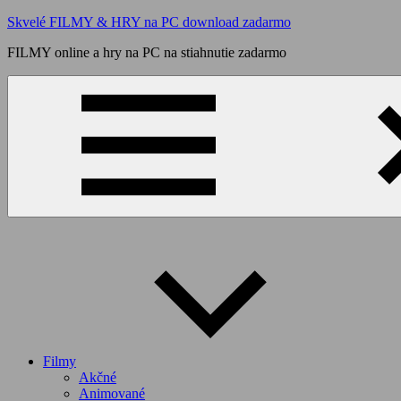
Skip
Skvelé FILMY & HRY na PC download zadarmo
to
FILMY online a hry na PC na stiahnutie zadarmo
content
Filmy
Akčné
Animované