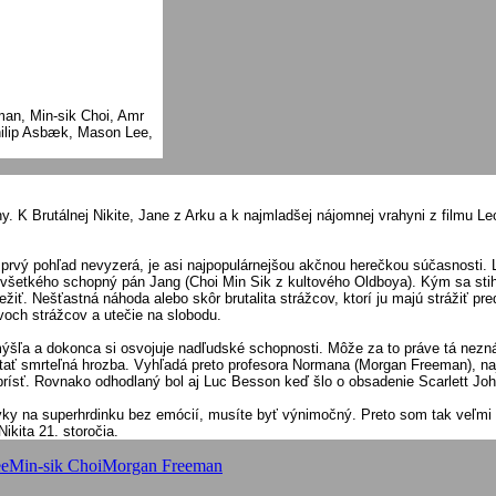
an, Min-sik Choi, Amr
hilip Asbæk, Mason Lee,
K Brutálnej Nikite, Jane z Arku a k najmladšej nájomnej vrahyni z filmu Leo
 prvý pohľad nevyzerá, je asi najpopulárnejšou akčnou herečkou súčasnosti. L
adi všetkého schopný pán Jang (Choi Min Sik z kultového Oldboya). Kým sa sti
žiť. Nešťastná náhoda alebo skôr brutalita strážcov, ktorí ju majú strážiť pr
dvoch strážcov a utečie na slobodu.
mýšľa a dokonca si osvojuje nadľudské schopnosti. Môže za to práve tá neznám
a stať smrteľná hrozba. Vyhľadá preto profesora Normana (Morgan Freeman), n
 prísť. Rovnako odhodlaný bol aj Luc Besson keď šlo o obsadenie Scarlett Jo
ky na superhrdinku bez emócií, musíte byť výnimočný. Preto som tak veľmi ch
ikita 21. storočia.
ee
Min-sik Choi
Morgan Freeman