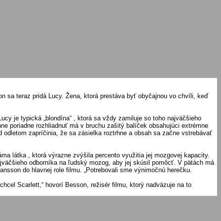
n sa teraz pridá Lucy. Žena, ktorá prestáva byť obyčajnou vo chvíli, keď
ucy je typická „blondína“ , ktorá sa vždy zamiluje so toho najväčšieho
hne poriadne rozhliadnuť má v bruchu zašitý balíček obsahujúci extrémne
ed odletom zapríčinia, že sa zásielka roztrhne a obsah sa začne vstrebávať
a látka , ktorá výrazne zvýšila percento využitia jej mozgovej kapacity.
ajväčšieho odborníka na ľudský mozog, aby jej skúsil pomôcť. V pätách má
hansson do hlavnej role filmu. „Potrebovali sme výnimočnú herečku.
cel Scarlett,“ hovorí Besson, režisér filmu, ktorý nadväzuje na to