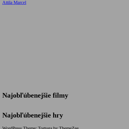
Post:
Next
Attila Marcel
v
Post:
článku
Najobľúbenejšie filmy
Najobľúbenejšie hry
WordPress Theme: Tortuga by ThemeZee.