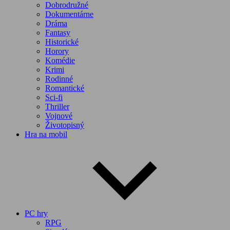
Dobrodružné
Dokumentárne
Dráma
Fantasy
Historické
Horory
Komédie
Krimi
Rodinné
Romantické
Sci-fi
Thriller
Vojnové
Životopisný
Hra na mobil
PC hry
RPG