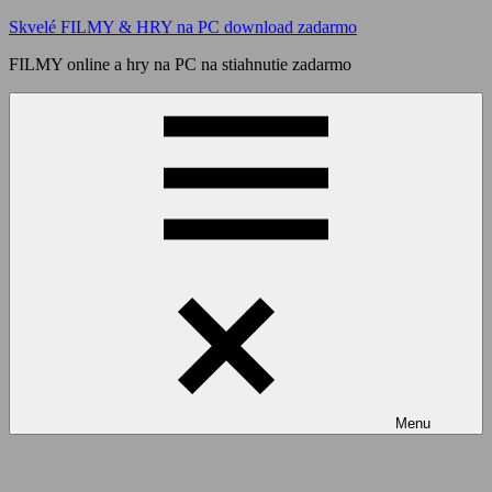
Skip
Skvelé FILMY & HRY na PC download zadarmo
to
FILMY online a hry na PC na stiahnutie zadarmo
content
Menu