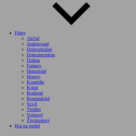
Filmy
Akčné
Animované
Dobrodružné
Dokumentárne
Dráma
Fantasy
Historické
Horory
Komédie
Krimi
Rodinné
Romantické
Sci-fi
Thriller
Vojnové
Životopisný
Hra na mobil