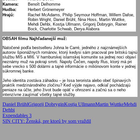
Kamera:
Benoît Delhomme
Hudba:
Herbert Grönemeyer
Hrajú:
Rachel McAdams, Philip Seymour Hoffman, Willem Dafoe,
Robin Wright, Daniel Brühl, Nina Hoss, Martin Wuttke,
Mehdi Dehbi, Kostja Ullmann, Grigorij Dobrygin, Rainer
Bock, Charlotte Schwab, Derya Alabora
OBSAH filmu Najhľadanejší muž:
Natočené podľa bestselleru Johna le Carré, jedného z najznámejších
autorov špionážnych románov, ktorý kedysi sám pracoval pre britskú tajnú
službu MI5 a MI6. V hamburskej islamskej komunite sa jednej noci objaví
neznámy muž na pokraji smrti. Napoly Čečen, napoly Rus, ktorý má pri
sebe vrecko s 500 dolármi a tajné informácie o miliónovom konte v jednej
súkromnej banke.
J
eho identita zostáva záhadou – je Issa terorista alebo obeť špinavých
praktík medzinárodného zločinu? Keď výjde najavo, odkiaľ pochádzajú
peniaze na účte, jeho život bude opäť v ohrození a začnú sa o neho
intenzívne zaujímať všetky tajné služby.
Daniel Brühl
Grigorij Dobrygin
Kostja Ullmann
Martin Wuttke
Mehdi
Dehbi
Navigácia
Previous
Expendables 3
Post:
Next
SIN CITY: Ženská, pre ktorú by som vraždil
v
Post:
článku