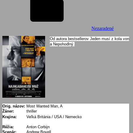
Nezaradené
Od autora bestsellerov Jeden musí z kola von
a Nepohodlný.
Orig. názov:
Most Wanted Man, A
Žáner:
thriller
Krajina:
Veľká Británia / USA / Nemecko
Réžia:
Anton Corbijn
Scenár:
Andrew Bovell