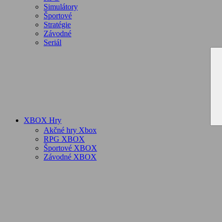
Simulátory
Športové
Stratégie
Závodné
Seriál
XBOX Hry
Akčné hry Xbox
RPG XBOX
Športové XBOX
Závodné XBOX