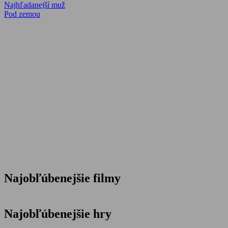
Navigácia
Previous
Najhľadanejší muž
Post:
Next
Pod zemou
v
Post:
článku
Najobľúbenejšie filmy
Najobľúbenejšie hry