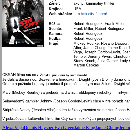
Žáner:
akčný, kriminálny thriller
Krajina:
USA
Web stránka:
http://sincity-2.com/
Réžia:
Robert Rodriguez, Frank Miller
Scenár:
Frank Miller, Robert Rodriguez
Kamera:
Robert Rodriguez
Hudba:
Robert Rodriguez
Hrajú:
Mickey Rourke, Rosario Dawson,
Alba, Jamie Chung, Jaime King, 
Vega, Joseph Gordon-Levitt, Josh
Temple, Jeremy Piven, Christophe
Stacy Keach, Julia Garner, Lady
Marton Csokas
OBSAH filmu
:
SIN CITY: Ženská, pre ktorú by som vraždil
Je ďalšia dusná noc. Bezvetrie a horúčava . Dwight (Josh Brolin) dumá o 
Green) a požiada ho, aby ju ochránil pred násilníckym manželom. Dwight 
Marv (Mickey Rourke) sa prebudí na diaľnici, obklopený niekoľkými mŕtvymi
Sebavedomý gambler Johnny (Joseph Gordon-Levitt) chce v hre poraziť na
Striptérka Nancy (Jessica Alba) sa len ťažko vyrovnáva so smrťou Johna Ha
V pokračovaní kultového filmu Sin City sa v niekoľkých prepojených povied
Alexa Vega
Dennis Haysbert
Eva Green
Jaime King
Jamie Chung
Jerem