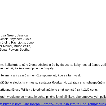
 Eva Green, Jessica
Dennis Haysbert, Alexa
 Brolin, Ray Liotta, Juno
r Meloni, Bruce Willis,
 Gaga, Powers Boothe,
tom, koľkokrát to už v živote zbabral a čo by dal za to, keby dostal šancu 
však netuší, že Ava má úplne iné úmysly…
 telami a ani za nič si nemôže spomenúť, kde sa tam vzal.
jväčšieho zloducha v meste, senátora Roarka. No zahráva si s nebezpečným
rtigana (Bruce Willis) a je odhodlaná jeho smrť pomstiť za každú cenu.
kach vraciame do mesta hriechu, plného kriminálnikov, skorumpovaných polica
y Piven
Jessica Alba
Joseph Gordon-Levitt
Josh Brolin
Juno Temple
Mick