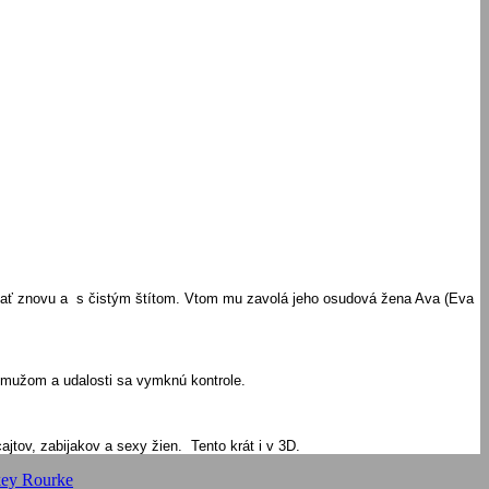
začať znovu a s čistým štítom. Vtom mu zavolá jeho osudová žena Ava (Eva
 mužom a udalosti sa vymknú kontrole.
jtov, zabijakov a sexy žien. Tento krát i v 3D.
ey Rourke