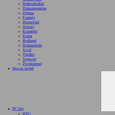
Dobrodružné
Dokumentárne
Dráma
Fantasy
Historické
Horory
Komédie
Krimi
Rodinné
Romantické
Sci-fi
Thriller
Vojnové
Životopisný
Hra na mobil
PC hry
RPG