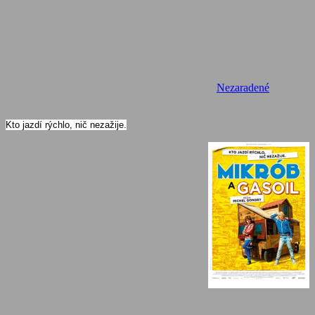
Nezaradené
Kto jazdí rýchlo, nič nezažije.