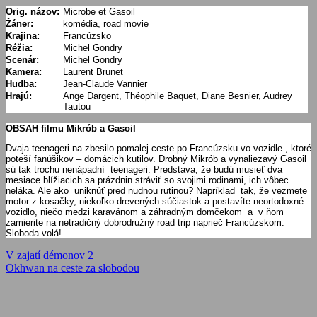
Orig. názov:
Microbe et Gasoil
Žáner:
komédia, road movie
Krajina:
Francúzsko
Réžia:
Michel Gondry
Scenár:
Michel Gondry
Kamera:
Laurent Brunet
Hudba:
Jean-Claude Vannier
Hrajú:
Ange Dargent, Théophile Baquet, Diane Besnier, Audrey
Tautou
OBSAH filmu Mikrób a Gasoil
Dvaja teenageri na zbesilo pomalej ceste po Francúzsku vo vozidle , ktoré
poteší fanúšikov – domácich kutilov. Drobný Mikrób a vynaliezavý Gasoil
sú tak trochu nenápadní teenageri. Predstava, že budú musieť dva
mesiace blížiacich sa prázdnin stráviť so svojimi rodinami, ich vôbec
neláka. Ale ako uniknúť pred nudnou rutinou? Napríklad tak, že vezmete
motor z kosačky, niekoľko drevených súčiastok a postavíte neortodoxné
vozidlo, niečo medzi karavánom a záhradným domčekom a v ňom
zamierite na netradičný dobrodružný road trip naprieč Francúzskom.
Sloboda volá!
Navigácia
Previous
V zajatí démonov 2
Post:
Next
Okhwan na ceste za slobodou
v
Post:
článku