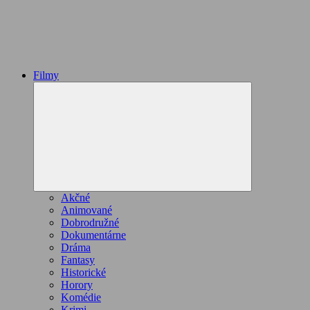
Filmy
Expand
child
menu
Akčné
Animované
Dobrodružné
Dokumentárne
Dráma
Fantasy
Historické
Horory
Komédie
Krimi