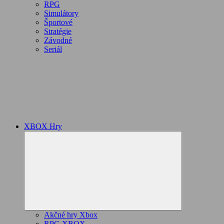
RPG
Simulátory
Športové
Stratégie
Závodné
Seriál
XBOX Hry
Expand
child
menu
Akčné hry Xbox
RPG XBOX