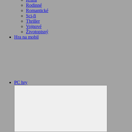
Rodinné
Romantické
Sci-fi
Thriller
Vojnové
Životopisný
Hra na mobil
PC hry
Expand
child
menu