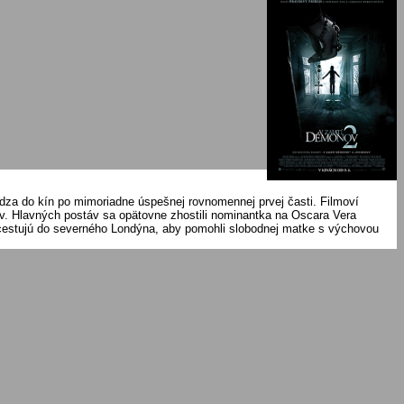
ádza do kín po mimoriadne úspešnej rovnomennej prvej časti. Filmoví
. Hlavných postáv sa opätovne zhostili nominantka na Oscara Vera
ov cestujú do severného Londýna, aby pomohli slobodnej matke s výchovou