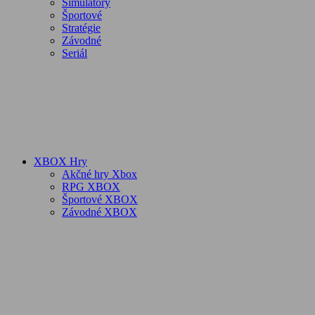
Simulátory
Športové
Stratégie
Závodné
Seriál
XBOX Hry
Akčné hry Xbox
RPG XBOX
Športové XBOX
Závodné XBOX