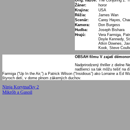
Orig. názov:
The Conjuring 2: T
Žáner:
horor
Krajina:
USA
Réžia:
James Wan
Scenár:
Carey Hayes, Cha
Kamera:
Don Burgess
Hudba:
Joseph Bishara
Hrajú:
Vera Farmiga, Pat
Doyle Kennedy, St
Atkin Downes, Jav
Kook, Steve Coult
OBSAH filmu V zajatí démono
Nadprirodzený thriller z dielne
nadšenci sa tak môžu tešiť na 
Farmiga (“Up In the Air,”) a Patrick Wilson (“Insidious”) ako Lorraine a E
štyroch detí, v dome plnom zákerných duchov.
Navigácia
Previous
Ninja Korytnačky 2
Post:
Next
Mikrób a Gasoil
v
Post:
článku