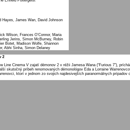
he Enfield Poltergeist
d Hayes, James Wan, David Johnson
rick Wilson, Frances O’Connor, Maria
erling Jerins, Simon McBurney, Robin
ier Botet, Madison Wolfe, Shannon
er, Abhi Sinha, Simon Delaney
v 2
 New Line Cinema V zajatí démonov 2 v réžii Jamesa Wana (“Furious 7”), prích
ďalší skutočný príbeh renomovaných démonológov Eda a Lorraine Warrenovcov
d Warrenovci, ktorí v jednom zo svojich najdesivejších paranormálnych prípad