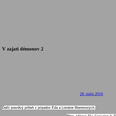
V zajatí démonov 2
28. mája 2016
Ďalší pravdivý príbeh z prípadov Eda a Lorraine Warrenových.