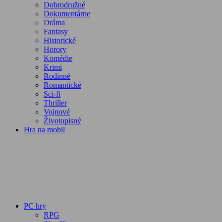
Dobrodružné
Dokumentárne
Dráma
Fantasy
Historické
Horory
Komédie
Krimi
Rodinné
Romantické
Sci-fi
Thriller
Vojnové
Životopisný
Hra na mobil
PC hry
RPG