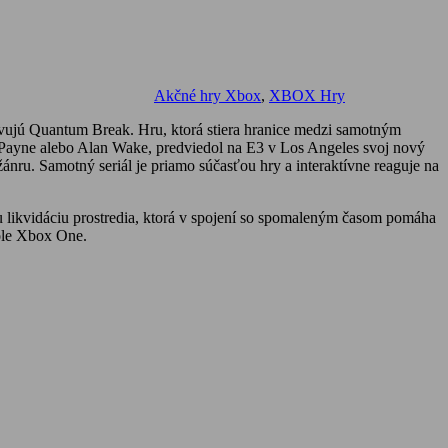
Akčné hry Xbox
,
XBOX Hry
avujú Quantum Break. Hru, ktorá stiera hranice medzi samotným
ax Payne alebo Alan Wake, predviedol na E3 v Los Angeles svoj nový
ru. Samotný seriál je priamo súčasťou hry a interaktívne reaguje na
 likvidáciu prostredia, ktorá v spojení so spomaleným časom pomáha
zole Xbox One.