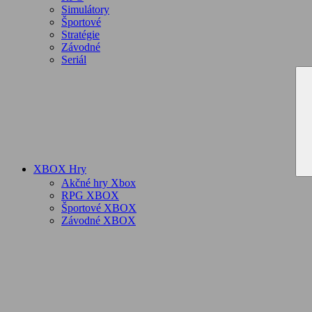
Simulátory
Športové
Stratégie
Závodné
Seriál
XBOX Hry
Akčné hry Xbox
RPG XBOX
Športové XBOX
Závodné XBOX