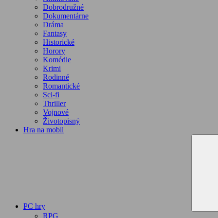
Dobrodružné
Dokumentárne
Dráma
Fantasy
Historické
Horory
Komédie
Krimi
Rodinné
Romantické
Sci-fi
Thriller
Vojnové
Životopisný
Hra na mobil
PC hry
RPG