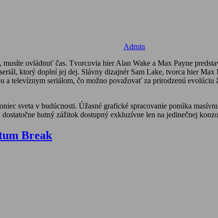
Admin
ť, musíte ovládnuť čas. Tvorcovia hier Alan Wake a Max Payne predst
seriál, ktorý doplní jej dej. Slávny dizajnér Sam Lake, tvorca hier M
 a televíznym seriálom, čo možno považovať za prirodzenú evolúciu žán
oniec sveta v budúcnosti. Úžasné grafické spracovanie ponúka masívnu
 dostatočne hutný zážitok dostupný exkluzívne len na jedinečnej kon
ntum Break