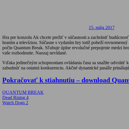
15. mája 2017
Hra pre konzolu Ak chcete prežiť v súčasnosti a zachrániť budúcnos
hraním a televíziou. Súčasne s vydaním hry totiž pobeží rovnomenný 
počin Quantum Break. Sľubuje úplne revolučné prepojenie medzi hrou
vaše rozhodnutie. Naozaj nevídané.
Vďaka jedinečným schopnostiam ovládania času sa snažíte odvrátiť k
zabudnúť na ostatnú konkurenciu. Akčné dynamické pasáže prinášajú
Pokračovať k stiahnutiu – download Qua
QUANTUM BREAK
Navigácia
Previous
Dead Rising 4
Post:
Next
Watch Dogs 2
v
Post:
článku