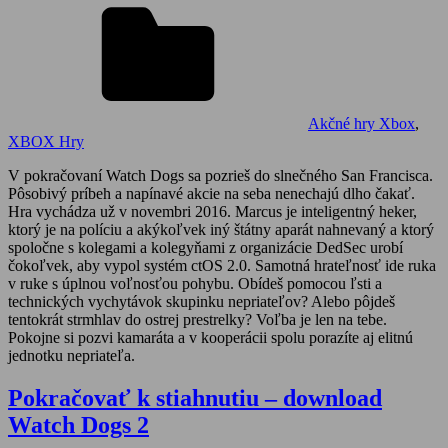
Akčné hry Xbox
,
XBOX Hry
V pokračovaní Watch Dogs sa pozrieš do slnečného San Francisca.
Pôsobivý príbeh a napínavé akcie na seba nenechajú dlho čakať.
Hra vychádza už v novembri 2016. Marcus je inteligentný heker,
ktorý je na políciu a akýkoľvek iný štátny aparát nahnevaný a ktorý
spoločne s kolegami a kolegyňami z organizácie DedSec urobí
čokoľvek, aby vypol systém ctOS 2.0. Samotná hrateľnosť ide ruka
v ruke s úplnou voľnosťou pohybu. Obídeš pomocou ľsti a
technických vychytávok skupinku nepriateľov? Alebo pôjdeš
tentokrát strmhlav do ostrej prestrelky? Voľba je len na tebe.
Pokojne si pozvi kamaráta a v kooperácii spolu porazíte aj elitnú
jednotku nepriateľa.
Pokračovať k stiahnutiu – download
Watch Dogs 2