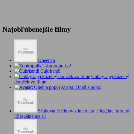
Najobľúbenejšie filmy
Dheepan
Zootropolis 2
Cukrkandl
Gabby a jej kúzelný
domček vo filme
Avatar: Oheň a popol
Sťahovanie filmov z internetu je legálne, torrenty
už legálne nie sú