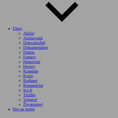
Filmy
Akčné
Animované
Dobrodružné
Dokumentárne
Dráma
Fantasy
Historické
Horory
Komédie
Krimi
Rodinné
Romantické
Sci-fi
Thriller
Vojnové
Životopisný
Hra na mobil