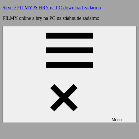
Skip
Skvelé FILMY & HRY na PC download zadarmo
to
FILMY online a hry na PC na stiahnutie zadarmo
content
Menu