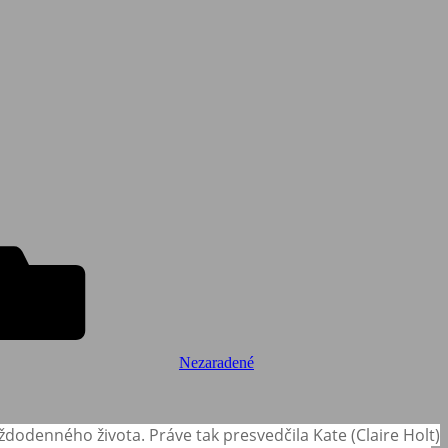
Nezaradené
ždodenného života. Práve tak presvedčila Kate (Claire Holt)