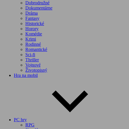
Dobrodružné
Dokumentárne
Dráma
Fantasy
Historické
Horory
Komédie
Krimi
Rodinné
Romantické
Sci-fi
Thriller
Vojnové
Životopisný
Hra na mobil
PC hry
RPG