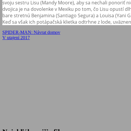
svoju sestru Lisu (Mandy Moore), aby sa nechali ponoriť ni
dvojica je na dovolenke v Mexiku po tom, čo Lisu opustí dl
bare stretnú Benjamina (Santiago Segura) a Louisa (Yani Ge
Keď sa však ich potápačská klietka odtrhne z lode, uväzne
Navigácia
Previous
SPIDER-MAN: Návrat domov
Post:
Next
V utajení 2017
v
Post:
článku