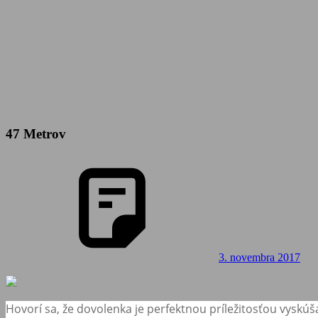
47 Metrov
3. novembra 2017
Hovorí sa, že dovolenka je perfektnou príležitosťou vyskúš