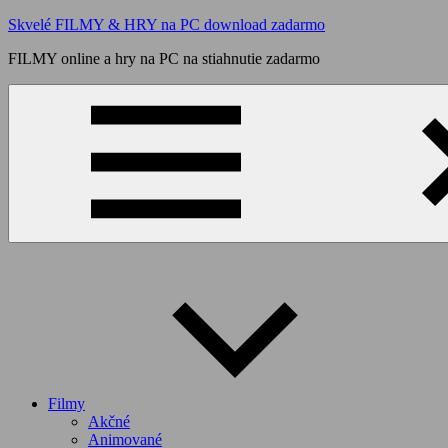
Skip
Skvelé FILMY & HRY na PC download zadarmo
to
FILMY online a hry na PC na stiahnutie zadarmo
content
Filmy
Akčné
Animované