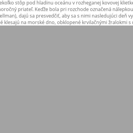
ekoľko stôp pod hladinu oceánu v rozheganej kovovej klietke
horočný priateľ. Keďže bola pri rozchode označená nálepkou “
llman), dajú sa presvedčiť, aby sa s nimi nasledujúci deň vy
né klesajú na morské dno, obklopené krvilačnými žralokmi s 