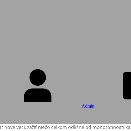
Admin
ať nové veci, zažiť niečo celkom odlišné od monotónnosti ka