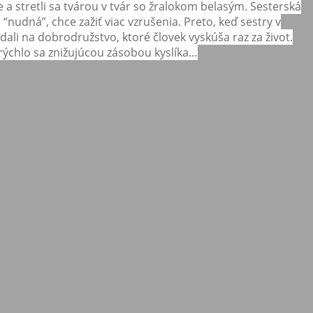
 a stretli sa tvárou v tvár so žralokom belasým. Sesterská
nudná”, chce zažiť viac vzrušenia. Preto, keď sestry v
dali na dobrodružstvo, ktoré človek vyskúša raz za život.
rýchlo sa znižujúcou zásobou kyslíka…