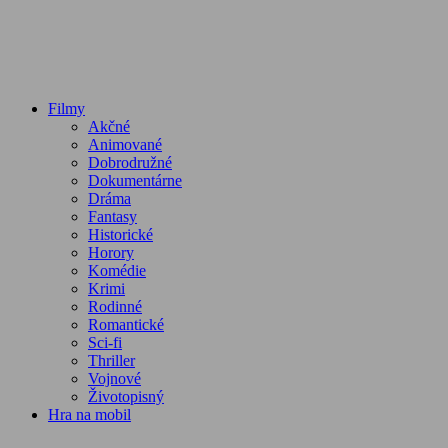
Filmy
Akčné
Animované
Dobrodružné
Dokumentárne
Dráma
Fantasy
Historické
Horory
Komédie
Krimi
Rodinné
Romantické
Sci-fi
Thriller
Vojnové
Životopisný
Hra na mobil