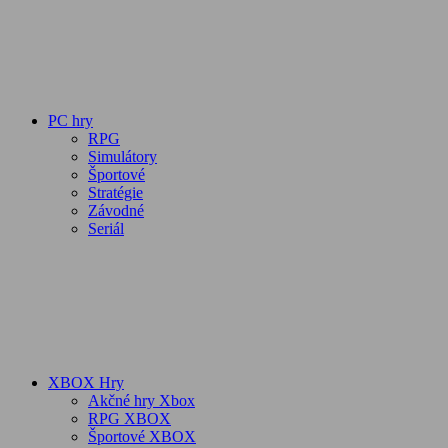
PC hry
RPG
Simulátory
Športové
Stratégie
Závodné
Seriál
XBOX Hry
Akčné hry Xbox
RPG XBOX
Športové XBOX