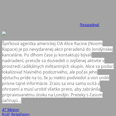
Nezaradené
Špičková agentka americkej CIA Alice Racine (Noomi
Rapace) je po nevydarenej akcii preradená do londýnskej
kancelárie. Po dlhom čase ju kontaktujú bývalí
nadriadení, pretože sa dozvedeli o zvýšenej aktivite v
prostredí radikálnych militantných skupín. Alice sa podarí
lokalizovať hlavného podozrivého, ale počas jeho
výsluchu príde na to, že ju niekto podviedol a von unikli
prísne tajné informácie. Zrazu sa ona sama ocitá v
ohrození a musí urobiť všetko preto, aby zabránila
pripravovanému útoku na Londýn. Preteky s časom
začínajú…
Navigácia
Previous
47 Metrov
Post:
Next
Kráľ Belgičanov