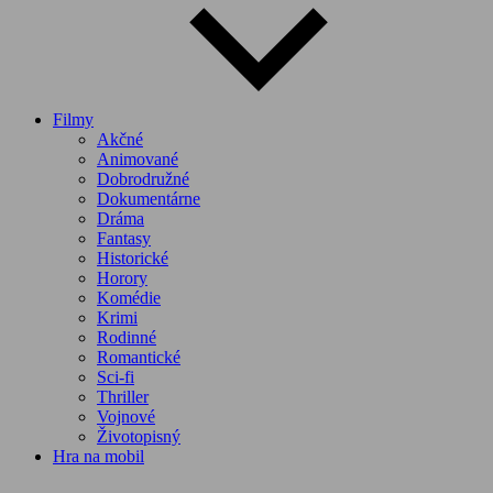
Filmy
Akčné
Animované
Dobrodružné
Dokumentárne
Dráma
Fantasy
Historické
Horory
Komédie
Krimi
Rodinné
Romantické
Sci-fi
Thriller
Vojnové
Životopisný
Hra na mobil