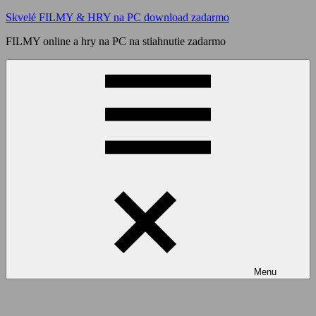
Skip
Skvelé FILMY & HRY na PC download zadarmo
to
FILMY online a hry na PC na stiahnutie zadarmo
content
Menu