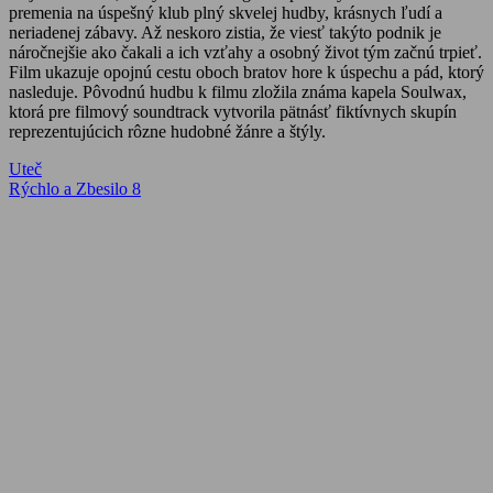
premenia na úspešný klub plný skvelej hudby, krásnych ľudí a
neriadenej zábavy. Až neskoro zistia, že viesť takýto podnik je
náročnejšie ako čakali a ich vzťahy a osobný život tým začnú trpieť.
Film ukazuje opojnú cestu oboch bratov hore k úspechu a pád, ktorý
nasleduje. Pôvodnú hudbu k filmu zložila známa kapela Soulwax,
ktorá pre filmový soundtrack vytvorila pätnásť fiktívnych skupín
reprezentujúcich rôzne hudobné žánre a štýly.
Navigácia
Previous
Uteč
Post:
Next
Rýchlo a Zbesilo 8
v
Post:
článku