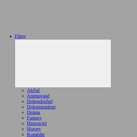
Filmy
Expand
child
menu
Akčné
Animované
Dobrodružné
Dokumentárne
Dráma
Fantasy
Historické
Horory
Komédie