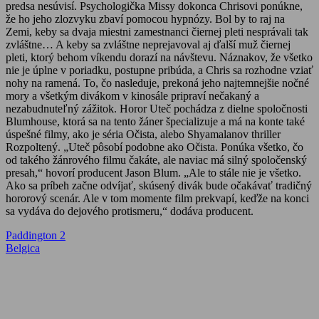
predsa nesúvisí. Psychologička Missy dokonca Chrisovi ponúkne,
že ho jeho zlozvyku zbaví pomocou hypnózy. Bol by to raj na
Zemi, keby sa dvaja miestni zamestnanci čiernej pleti nesprávali tak
zvláštne… A keby sa zvláštne neprejavoval aj ďalší muž čiernej
pleti, ktorý behom víkendu dorazí na návštevu. Náznakov, že všetko
nie je úplne v poriadku, postupne pribúda, a Chris sa rozhodne vziať
nohy na ramená. To, čo nasleduje, prekoná jeho najtemnejšie nočné
mory a všetkým divákom v kinosále pripraví nečakaný a
nezabudnuteľný zážitok. Horor Uteč pochádza z dielne spoločnosti
Blumhouse, ktorá sa na tento žáner špecializuje a má na konte také
úspešné filmy, ako je séria Očista, alebo Shyamalanov thriller
Rozpoltený. „Uteč pôsobí podobne ako Očista. Ponúka všetko, čo
od takého žánrového filmu čakáte, ale naviac má silný spoločenský
presah,“ hovorí producent Jason Blum. „Ale to stále nie je všetko.
Ako sa príbeh začne odvíjať, skúsený divák bude očakávať tradičný
hororový scenár. Ale v tom momente film prekvapí, keďže na konci
sa vydáva do dejového protismeru,“ dodáva producent.
Navigácia
Previous
Paddington 2
Post:
Next
Belgica
v
Post:
článku