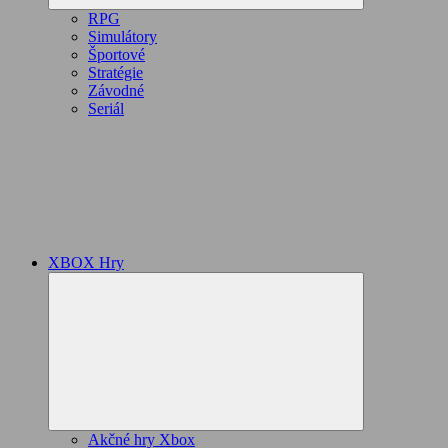
RPG
Simulátory
Športové
Stratégie
Závodné
Seriál
XBOX Hry
Expand
child
menu
Akčné hry Xbox