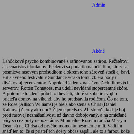
Admin
Akčné
Lahôdkové psycho kombinované s rafinovanou satirou. Režisérovi
a scenáristovi Jordanovi Peeleovi sa podarilo natočiť film, ktorý sa
posmieva rasovým predsudkom a okrem toho zároveň straší aj baví.
Hit slávneho festivalu v Sundance vďaka tomu zbiera body u
divákov aj recenzentov. Napríklad jeden z najslávnejších filmových
serverov, Rotten Tomatoes, mu udelil nevídané stopercentné skóre.
A pritom je to „len“ príbeh o dievčati, ktoré si zoberie svojho
priateľa domov na víkend, aby ho predstavila rodičom. Čo na tom,
že Rose (Allison Williams) je biela ako stena a Chris (Daniel
Kaluuya) čierny ako noc? Žijeme predsa v 21. storočí, keď je boj
proti rasovej neznášanlivosti už dávno dobojovaný, a na zmiešané
páry sa cez prsty nepozeráme. Minimálne Roseini rodičia Missy a
Dean sú na Chrisa od prvého momentu nesmierne milí. Vadí im
snáď len to, že si priateľ ich dcéry občas zapáli, ale to s farbou kože