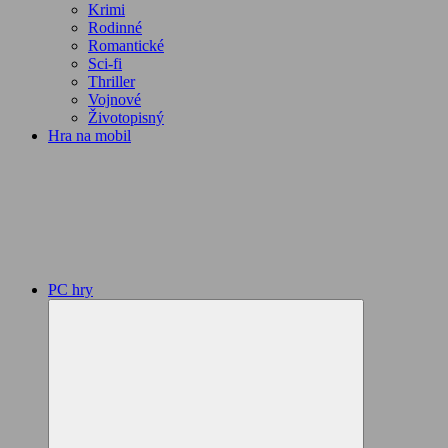
Krimi
Rodinné
Romantické
Sci-fi
Thriller
Vojnové
Životopisný
Hra na mobil
PC hry
Expand
child
menu