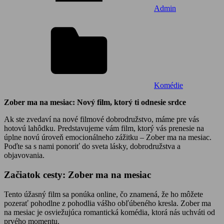
Admin
Komédie
Zober ma na mesiac: Nový film, ktorý ti odnesie srdce
Ak ste zvedaví na nové filmové dobrodružstvo, máme pre vás
hotovú lahôdku. Predstavujeme vám film, ktorý vás prenesie na
úplne novú úroveň emocionálneho zážitku – Zober ma na mesiac.
Poďte sa s nami ponoriť do sveta lásky, dobrodružstva a
objavovania.
Začiatok cesty: Zober ma na mesiac
Tento úžasný film sa ponúka online, čo znamená, že ho môžete
pozerať pohodlne z pohodlia vášho obľúbeného kresla. Zober ma
na mesiac je osviežujúca romantická komédia, ktorá nás uchváti od
prvého momentu.