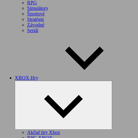
RPG
Simulátory
Športové
Stratégie
Závodné
Seriál
XBOX Hry
Expand
child
menu
Akčné hry Xbox
RPG XBOX