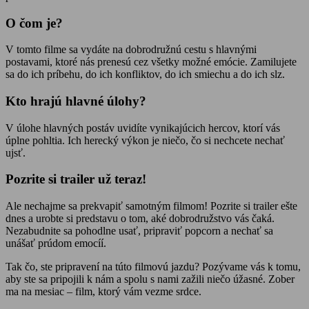
O čom je?
V tomto filme sa vydáte na dobrodružnú cestu s hlavnými
postavami, ktoré nás prenesú cez všetky možné emócie. Zamilujete
sa do ich príbehu, do ich konfliktov, do ich smiechu a do ich slz.
Kto hrajú hlavné úlohy?
V úlohe hlavných postáv uvidíte vynikajúcich hercov, ktorí vás
úplne pohltia. Ich herecký výkon je niečo, čo si nechcete nechať
ujsť.
Pozrite si trailer už teraz!
Ale nechajme sa prekvapiť samotným filmom! Pozrite si trailer ešte
dnes a urobte si predstavu o tom, aké dobrodružstvo vás čaká.
Nezabudnite sa pohodlne usať, pripraviť popcorn a nechať sa
unášať prúdom emocíí.
Tak čo, ste pripravení na túto filmovú jazdu? Pozývame vás k tomu,
aby ste sa pripojili k nám a spolu s nami zažili niečo úžasné. Zober
ma na mesiac – film, ktorý vám vezme srdce.