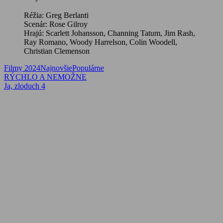
Réžia: Greg Berlanti
Scenár: Rose Gilroy
Hrajú: Scarlett Johansson, Channing Tatum, Jim Rash,
Ray Romano, Woody Harrelson, Colin Woodell,
Christian Clemenson
Filmy 2024
Najnovšie
Populárne
Navigácia
Previous
RÝCHLO A NEMOŽNE
Post:
Next
Ja, zloduch 4
v
Post:
článku