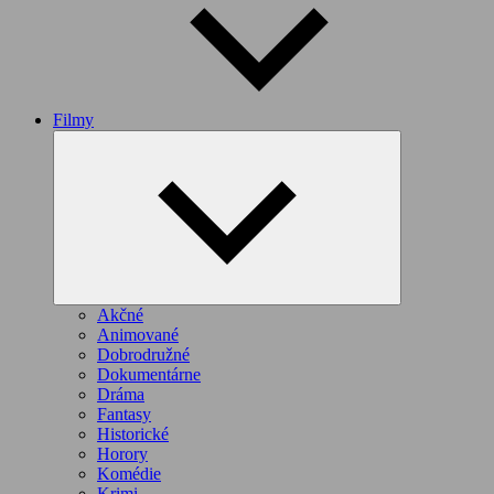
Filmy
Expand
child
menu
Akčné
Animované
Dobrodružné
Dokumentárne
Dráma
Fantasy
Historické
Horory
Komédie
Krimi