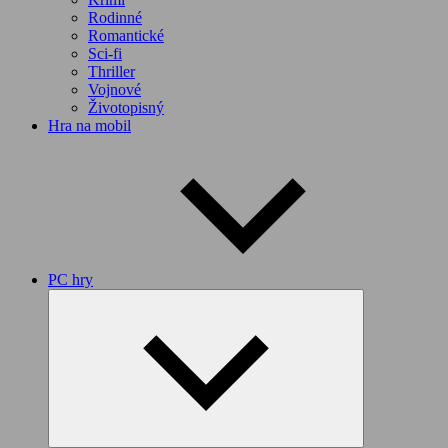
Rodinné
Romantické
Sci-fi
Thriller
Vojnové
Životopisný
Hra na mobil
PC hry
Expand
child
menu