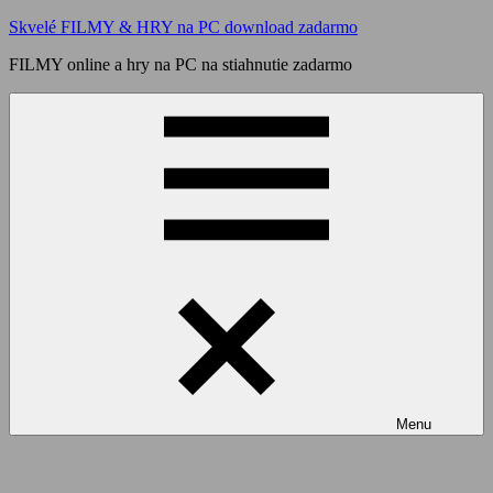
Skip
Skvelé FILMY & HRY na PC download zadarmo
to
FILMY online a hry na PC na stiahnutie zadarmo
content
Menu