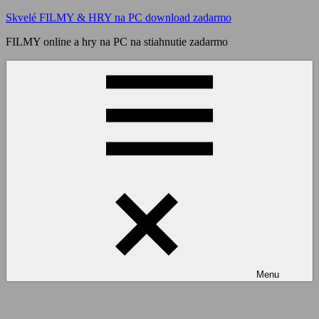
Skip
Skvelé FILMY & HRY na PC download zadarmo
to
FILMY online a hry na PC na stiahnutie zadarmo
content
Menu