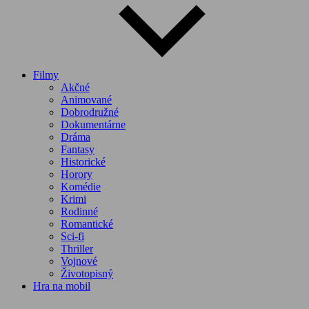
Filmy
Akčné
Animované
Dobrodružné
Dokumentárne
Dráma
Fantasy
Historické
Horory
Komédie
Krimi
Rodinné
Romantické
Sci-fi
Thriller
Vojnové
Životopisný
Hra na mobil