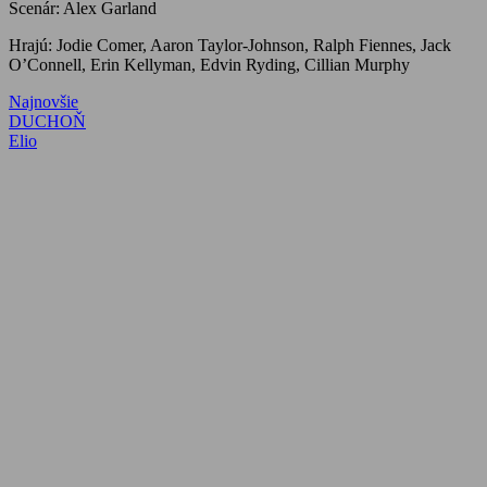
Scenár: Alex Garland
Hrajú: Jodie Comer, Aaron Taylor-Johnson, Ralph Fiennes, Jack
O’Connell, Erin Kellyman, Edvin Ryding, Cillian Murphy
Najnovšie
Navigácia
Previous
DUCHOŇ
Post:
Next
Elio
v
Post:
článku