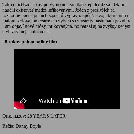
Takmer tridsať rokov po vypuknutí smrtiacej epidémie sa niektorí
naučili existovať medzi infikovanými. Jeden z preživších sa
rozhodne podstúpiť nebezpečnú výpravu, opúšťa svoju komunitu na
malom izolovanom ostrove a vyberá sa v ústrety nástrahám pevniny.
Tam objaví nové hrôzy infikovaných, no narazí aj na zvyšky kedysi
civilizovanej spoločnosti.
28 rokov potom online film
Orig. názov: 28 YEARS LATER
Réžia: Danny Boyle