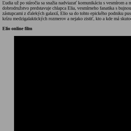
Ľudia už po stáročia sa snažia nadviazať komunikáciu s vesmírom 
dobrodružstvo predstavuje chlapca Elia, vesmírneho fanatika s bujn
zástupcami z ďalekých galaxií, Elio sa do tohto epického podniku p
krízu medzigalaktických rozmerov a nejako zistiť, kto a kde má skuto
Elio online film