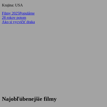
Krajina: USA
Filmy 2025
Populárne
Navigácia
Previous
28 rokov potom
Post:
Next
Ako si vycvičiť draka
v
Post:
článku
Najobľúbenejšie filmy