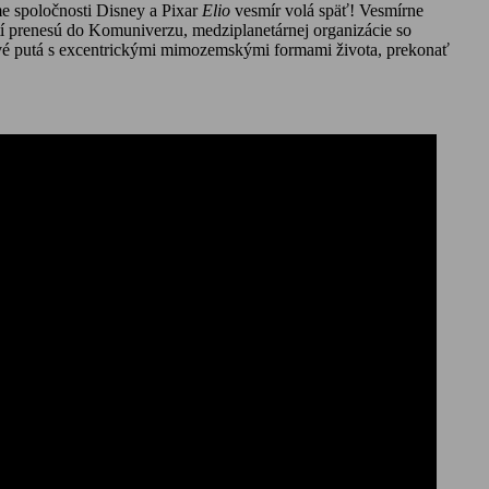
e spoločnosti Disney a Pixar
Elio
vesmír volá späť! Vesmírne
í prenesú do Komuniverzu, medziplanetárnej organizácie so
nové putá s excentrickými mimozemskými formami života, prekonať