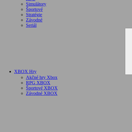
Simulátory
Športové
Stratégie
Závodné
Seriál
XBOX Hry
Akčné hry Xbox
RPG XBOX
Športové XBOX
Závodné XBOX