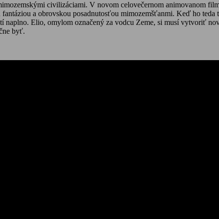
a mimozemskými civilizáciami. V novom celovečernom animovanom film
ou fantáziou a obrovskou posadnutosťou mimozemšťanmi. Keď ho teda t
ustí naplno. Elio, omylom označený za vodcu Zeme, si musí vytvoriť 
čne byť.