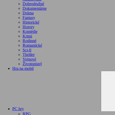
Dobrodružné
Dokumentárne
Dráma
Fantasy
Historické
Horory
Komédie
Krimi
Rodinné
Romantické
Sci-fi
Thriller
Vojnové
Životopisný
Hra na mobil
PC hry
RPG