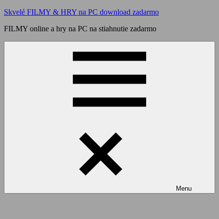
Skip
Skvelé FILMY & HRY na PC download zadarmo
to
FILMY online a hry na PC na stiahnutie zadarmo
content
Menu