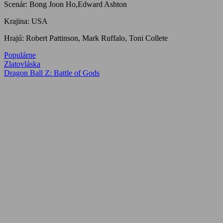
Scenár: Bong Joon Ho,Edward Ashton
Krajina: USA
Hrajú: Robert Pattinson, Mark Ruffalo, Toni Collete
Populárne
Navigácia
Previous
Zlatovláska
Post:
Next
Dragon Ball Z: Battle of Gods
v
Post:
článku