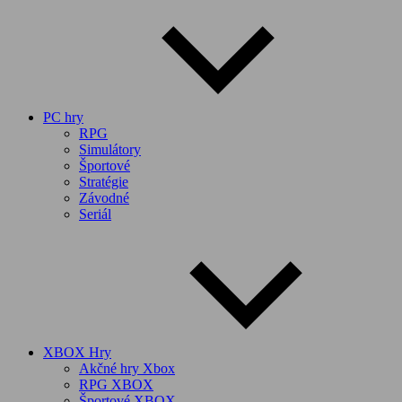
PC hry
RPG
Simulátory
Športové
Stratégie
Závodné
Seriál
XBOX Hry
Akčné hry Xbox
RPG XBOX
Športové XBOX