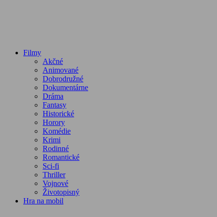
Filmy
Akčné
Animované
Dobrodružné
Dokumentárne
Dráma
Fantasy
Historické
Horory
Komédie
Krimi
Rodinné
Romantické
Sci-fi
Thriller
Vojnové
Životopisný
Hra na mobil