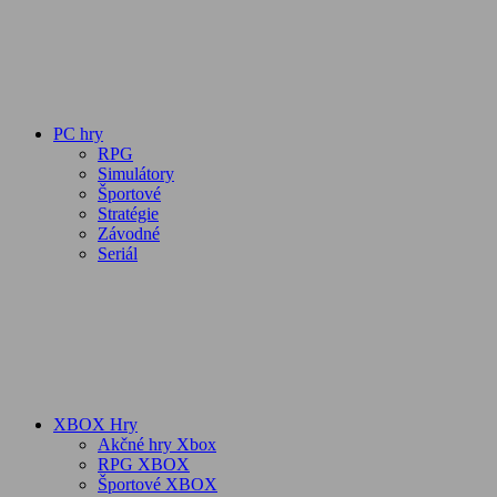
PC hry
RPG
Simulátory
Športové
Stratégie
Závodné
Seriál
XBOX Hry
Akčné hry Xbox
RPG XBOX
Športové XBOX