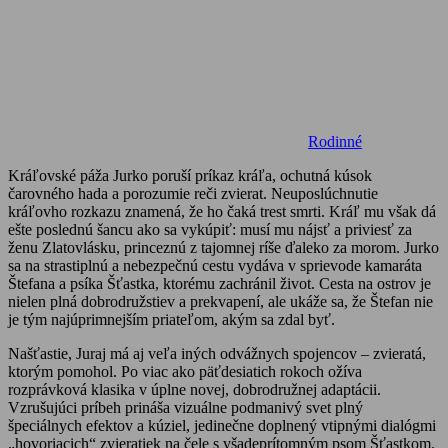
Rodinné
Kráľovské páža Jurko poruší príkaz kráľa, ochutná kúsok
čarovného hada a porozumie reči zvierat. Neuposlúchnutie
kráľovho rozkazu znamená, že ho čaká trest smrti. Kráľ mu však dá
ešte poslednú šancu ako sa vykúpiť: musí mu nájsť a priviesť za
ženu Zlatovlásku, princeznú z tajomnej ríše ďaleko za morom. Jurko
sa na strastiplnú a nebezpečnú cestu vydáva v sprievode kamaráta
Štefana a psíka Šťastka, ktorému zachránil život. Cesta na ostrov je
nielen plná dobrodružstiev a prekvapení, ale ukáže sa, že Štefan nie
je tým najúprimnejším priateľom, akým sa zdal byť.
Našťastie, Juraj má aj veľa iných odvážnych spojencov – zvieratá,
ktorým pomohol. Po viac ako päťdesiatich rokoch ožíva
rozprávková klasika v úplne novej, dobrodružnej adaptácii.
Vzrušujúci príbeh prináša vizuálne podmanivý svet plný
špeciálnych efektov a kúziel, jedinečne doplnený vtipnými dialógmi
„hovoriacich“ zvieratiek na čele s všadeprítomným psom Šťastkom.