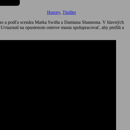
Horory
,
Thriller
imiho a podľa scenára Marka Swifta a Damiana Shannona. V hlavných
. Uviaznutí na opustenom ostrove musia spolupracovať, aby prežili a