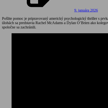
9. januára 2026
Pošlite pomoc je pripravovaný americký psychologický thriller s pr
úlohách sa predstavia Rachel McAdams a Dylan O’Brien ako kolegovia, 
spoločne sa zachránili.