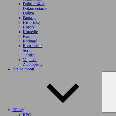
Dobrodružné
Dokumentárne
Dráma
Fantasy
Historické
Horory
Komédie
Krimi
Rodinné
Romantické
Sci-fi
Thriller
Vojnové
Životopisný
Hra na mobil
PC hry
RPG