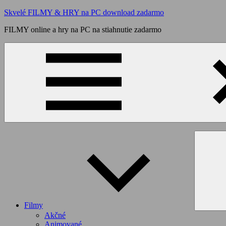
Skip
Skvelé FILMY & HRY na PC download zadarmo
to
FILMY online a hry na PC na stiahnutie zadarmo
content
Filmy
Akčné
Animované