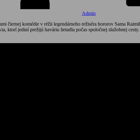
Admin
vkami čiernej komédie v réžii legendárneho režiséra hororov Sama Ra
ktorí jediní prežijú haváriu lietadla počas spoločnej služobnej cesty