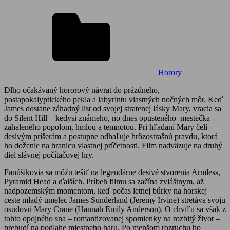
Horory
Dlho očakávaný hororový návrat do prázdneho,
postapokalyptického pekla a labyrintu vlastných nočných môr. Keď
James dostane záhadný list od svojej stratenej lásky Mary, vracia sa
do Silent Hill – kedysi známeho, no dnes opusteného mestečka
zahaleného popolom, hmlou a temnotou. Pri hľadaní Mary čelí
desivým príšerám a postupne odhaľuje hrôzostrašnú pravdu, ktorá
ho doženie na hranicu vlastnej príčetnosti. Film nadväzuje na druhý
diel slávnej počítačovej hry.
Fanúšikovia sa môžu tešiť na legendárne desivé stvorenia Armless,
Pyramid Head a ďalších. Príbeh filmu sa začína zvláštnym, až
nadpozemským momentom, keď počas letnej búrky na horskej
ceste mladý umelec James Sunderland (Jeremy Irvine) stretáva svoju
osudovú Mary Crane (Hannah Emily Anderson). O chvíľu sa však z
tohto opojného sna – romantizovanej spomienky na rozbitý život –
prebudí na podlahe miestneho baru. Po menšom rozruchu ho