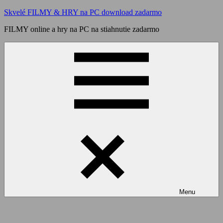
Skip
Skvelé FILMY & HRY na PC download zadarmo
to
FILMY online a hry na PC na stiahnutie zadarmo
content
Menu