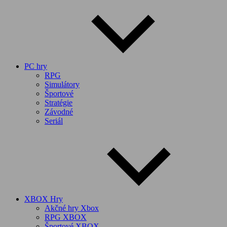
PC hry
RPG
Simulátory
Športové
Stratégie
Závodné
Seriál
XBOX Hry
Akčné hry Xbox
RPG XBOX
Športové XBOX