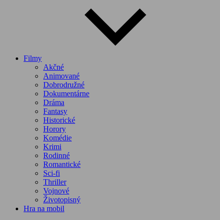
Filmy
Akčné
Animované
Dobrodružné
Dokumentárne
Dráma
Fantasy
Historické
Horory
Komédie
Krimi
Rodinné
Romantické
Sci-fi
Thriller
Vojnové
Životopisný
Hra na mobil