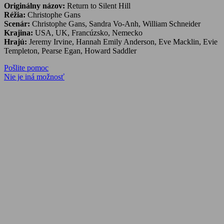
Originálny názov:
Return to Silent Hill
Réžia:
Christophe Gans
Scenár:
Christophe Gans, Sandra Vo-Anh, William Schneider
Krajina:
USA, UK, Francúzsko, Nemecko
Hrajú:
Jeremy Irvine, Hannah Emily Anderson, Eve Macklin, Evie
Templeton, Pearse Egan, Howard Saddler
Navigácia
Previous
Pošlite pomoc
Post:
Next
Nie je iná možnosť
v
Post:
článku