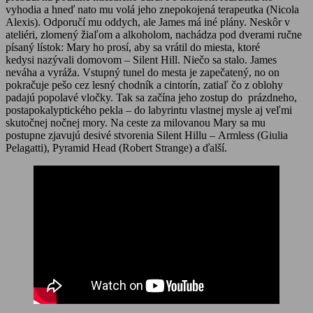
vyhodia a hneď nato mu volá jeho znepokojená terapeutka (Nicola
Alexis). Odporučí mu oddych, ale James má iné plány. Neskôr v
ateliéri, zlomený žiaľom a alkoholom, nachádza pod dverami ručne
písaný lístok: Mary ho prosí, aby sa vrátil do miesta, ktoré
kedysi nazývali domovom – Silent Hill. Niečo sa stalo. James
neváha a vyráža. Vstupný tunel do mesta je zapečatený, no on
pokračuje pešo cez lesný chodník a cintorín, zatiaľ čo z oblohy
padajú popolavé vločky. Tak sa začína jeho zostup do prázdneho,
postapokalyptického pekla – do labyrintu vlastnej mysle aj veľmi
skutočnej nočnej mory. Na ceste za milovanou Mary sa mu
postupne zjavujú desivé stvorenia Silent Hillu – Armless (Giulia
Pelagatti), Pyramid Head (Robert Strange) a ďalší.