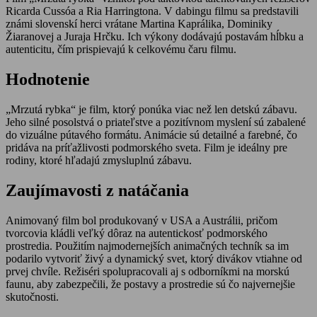
Ricarda Cussóa a Ria Harringtona. V dabingu filmu sa predstavili
známi slovenskí herci vrátane Martina Kaprálika, Dominiky
Žiaranovej a Juraja Hrčku. Ich výkony dodávajú postavám hĺbku a
autenticitu, čím prispievajú k celkovému čaru filmu.
Hodnotenie
„Mrzutá rybka“ je film, ktorý ponúka viac než len detskú zábavu.
Jeho silné posolstvá o priateľstve a pozitívnom myslení sú zabalené
do vizuálne pútavého formátu. Animácie sú detailné a farebné, čo
pridáva na príťažlivosti podmorského sveta. Film je ideálny pre
rodiny, ktoré hľadajú zmysluplnú zábavu.
Zaujímavosti z natáčania
Animovaný film bol produkovaný v USA a Austrálii, pričom
tvorcovia kládli veľký dôraz na autentickosť podmorského
prostredia. Použitím najmodernejších animačných techník sa im
podarilo vytvoriť živý a dynamický svet, ktorý divákov vtiahne od
prvej chvíle. Režiséri spolupracovali aj s odborníkmi na morskú
faunu, aby zabezpečili, že postavy a prostredie sú čo najvernejšie
skutočnosti.