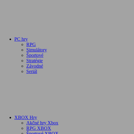
PC hry
RPG
Simulátory
Športové
Stratégie
Závodné
Seriál
XBOX Hry
Akčné hry Xbox
RPG XBOX
Športové XBOX