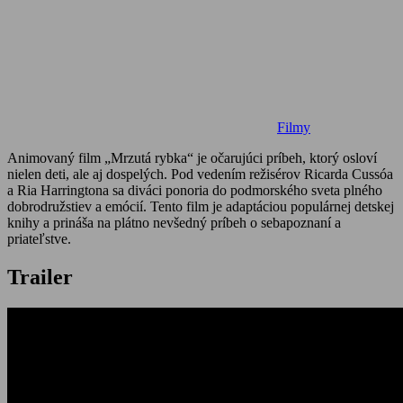
Filmy
Animovaný film „Mrzutá rybka“ je očarujúci príbeh, ktorý osloví
nielen deti, ale aj dospelých. Pod vedením režisérov Ricarda Cussóa
a Ria Harringtona sa diváci ponoria do podmorského sveta plného
dobrodružstiev a emócií. Tento film je adaptáciou populárnej detskej
knihy a prináša na plátno nevšedný príbeh o sebapoznaní a
priateľstve.
Trailer