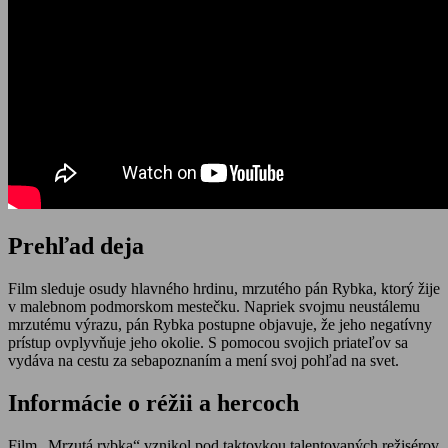
Prehľad deja
Film sleduje osudy hlavného hrdinu, mrzutého pán Rybka, ktorý žije
v malebnom podmorskom mestečku. Napriek svojmu neustálemu
mrzutému výrazu, pán Rybka postupne objavuje, že jeho negatívny
prístup ovplyvňuje jeho okolie. S pomocou svojich priateľov sa
vydáva na cestu za sebapoznaním a mení svoj pohľad na svet.
Informácie o réžii a hercoch
Film „Mrzutá rybka“ vznikol pod taktovkou talentovaných režisérov