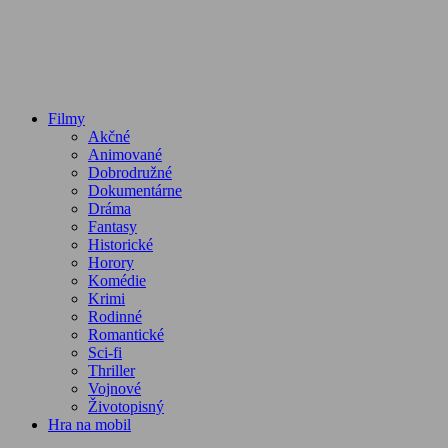
Filmy
Akčné
Animované
Dobrodružné
Dokumentárne
Dráma
Fantasy
Historické
Horory
Komédie
Krimi
Rodinné
Romantické
Sci-fi
Thriller
Vojnové
Životopisný
Hra na mobil