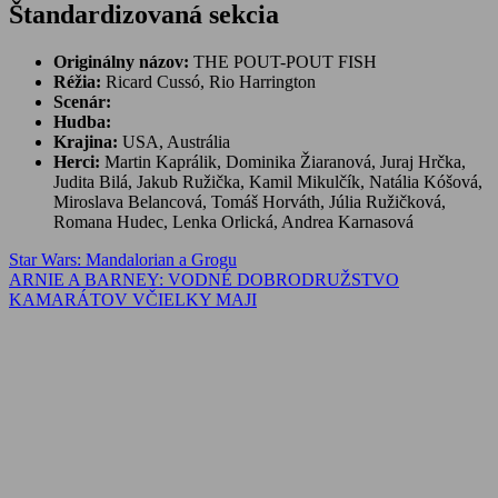
Štandardizovaná sekcia
Originálny názov:
THE POUT-POUT FISH
Réžia:
Ricard Cussó, Rio Harrington
Scenár:
Hudba:
Krajina:
USA, Austrália
Herci:
Martin Kaprálik, Dominika Žiaranová, Juraj Hrčka,
Judita Bilá, Jakub Ružička, Kamil Mikulčík, Natália Kóšová,
Miroslava Belancová, Tomáš Horváth, Júlia Ružičková,
Romana Hudec, Lenka Orlická, Andrea Karnasová
Navigácia
Previous
Star Wars: Mandalorian a Grogu
Post:
Next
ARNIE A BARNEY: VODNÉ DOBRODRUŽSTVO
v
Post:
KAMARÁTOV VČIELKY MAJI
článku