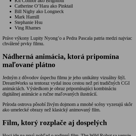
Kit Connor ako Brightbill
Catherine O’Hara ako Pinktail
Bill Nighy ako Longneck
Mark Hamill
Stephanie Hsu
Ving Rhames
Práve výkony Lupity Nyong’o a Pedra Pascala patria medzi najviac
chválené prvky filmu.
Nádherná animácia, ktorá pripomína
maľované plátno
Jedným z dôvodov úspechu filmu je jeho unikátny vizuálny štýl.
DreamWorks sa tentoraz vydal inou cestou než pri tradičných CGI
animáciách. Výsledkom je obraz pripomínajúci kombináciu
digitálnej animácie a ručne maľovaných ilustrácií.
Príroda ostrova pôsobí živým dojmom a mnohé scény vyzerajú skôr
ako umelecké obrazy než klasický animovaný film.
Film, ktorý rozplače aj dospelých
Hoci ide na prvý pohľad o rodinný film, The Wild Robot sa venuje