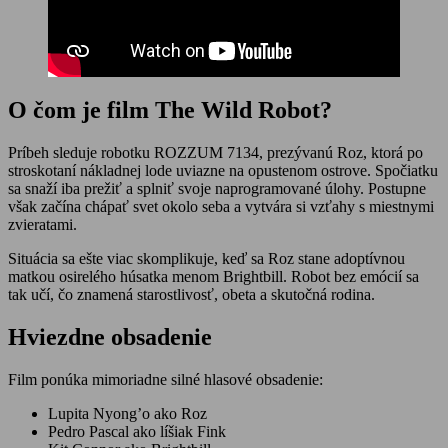
O čom je film The Wild Robot?
Príbeh sleduje robotku ROZZUM 7134, prezývanú Roz, ktorá po
stroskotaní nákladnej lode uviazne na opustenom ostrove. Spočiatku
sa snaží iba prežiť a splniť svoje naprogramované úlohy. Postupne
však začína chápať svet okolo seba a vytvára si vzťahy s miestnymi
zvieratami.
Situácia sa ešte viac skomplikuje, keď sa Roz stane adoptívnou
matkou osirelého húsatka menom Brightbill. Robot bez emócií sa
tak učí, čo znamená starostlivosť, obeta a skutočná rodina.
Hviezdne obsadenie
Film ponúka mimoriadne silné hlasové obsadenie:
Lupita Nyong’o ako Roz
Pedro Pascal ako líšiak Fink