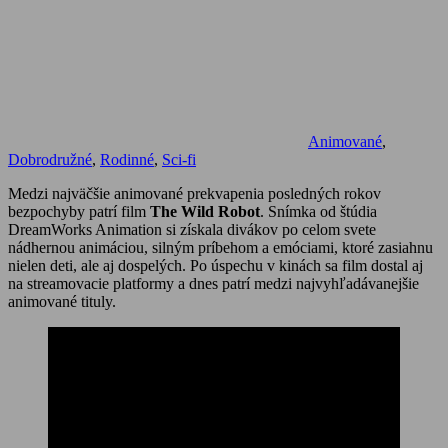
Animované
,
Dobrodružné
,
Rodinné
,
Sci-fi
Medzi najväčšie animované prekvapenia posledných rokov
bezpochyby patrí film
The Wild Robot
. Snímka od štúdia
DreamWorks Animation si získala divákov po celom svete
nádhernou animáciou, silným príbehom a emóciami, ktoré zasiahnu
nielen deti, ale aj dospelých. Po úspechu v kinách sa film dostal aj
na streamovacie platformy a dnes patrí medzi najvyhľadávanejšie
animované tituly.