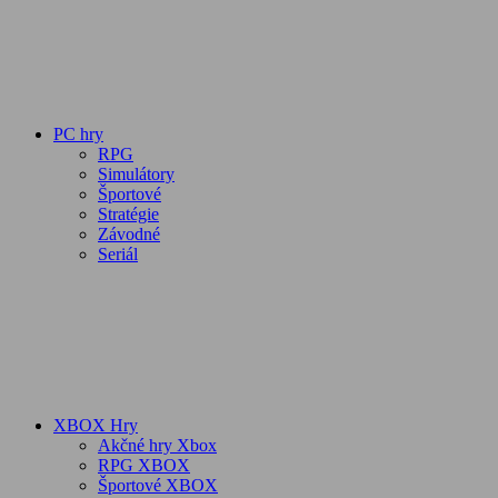
PC hry
RPG
Simulátory
Športové
Stratégie
Závodné
Seriál
XBOX Hry
Akčné hry Xbox
RPG XBOX
Športové XBOX