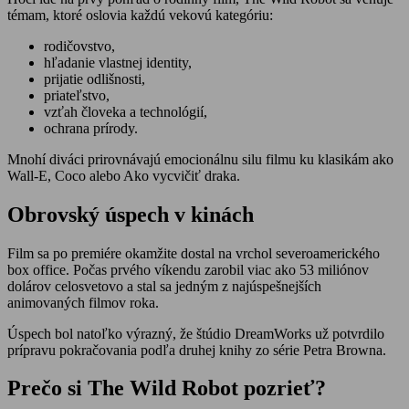
témam, ktoré oslovia každú vekovú kategóriu:
rodičovstvo,
hľadanie vlastnej identity,
prijatie odlišnosti,
priateľstvo,
vzťah človeka a technológií,
ochrana prírody.
Mnohí diváci prirovnávajú emocionálnu silu filmu ku klasikám ako
Wall-E, Coco alebo Ako vycvičiť draka.
Obrovský úspech v kinách
Film sa po premiére okamžite dostal na vrchol severoamerického
box office. Počas prvého víkendu zarobil viac ako 53 miliónov
dolárov celosvetovo a stal sa jedným z najúspešnejších
animovaných filmov roka.
Úspech bol natoľko výrazný, že štúdio DreamWorks už potvrdilo
prípravu pokračovania podľa druhej knihy zo série Petra Browna.
Prečo si The Wild Robot pozrieť?