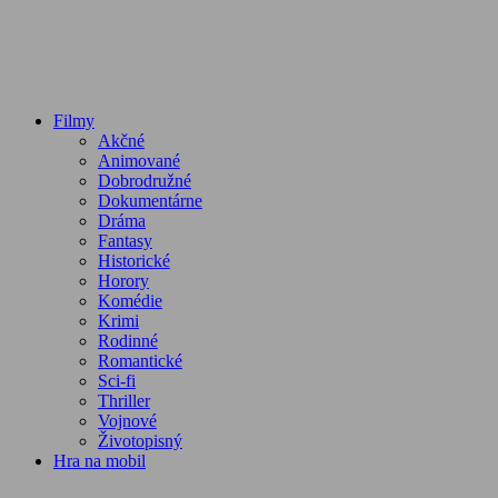
Filmy
Akčné
Animované
Dobrodružné
Dokumentárne
Dráma
Fantasy
Historické
Horory
Komédie
Krimi
Rodinné
Romantické
Sci-fi
Thriller
Vojnové
Životopisný
Hra na mobil