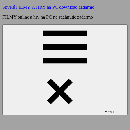
Skip
Skvelé FILMY & HRY na PC download zadarmo
to
FILMY online a hry na PC na stiahnutie zadarmo
content
Menu