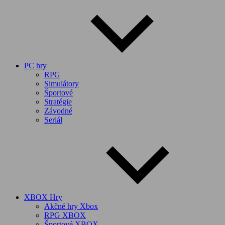
PC hry
RPG
Simulátory
Športové
Stratégie
Závodné
Seriál
XBOX Hry
Akčné hry Xbox
RPG XBOX
Športové XBOX