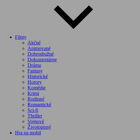
Filmy
Akčné
Animované
Dobrodružné
Dokumentárne
Dráma
Fantasy
Historické
Horory
Komédie
Krimi
Rodinné
Romantické
Sci-fi
Thriller
Vojnové
Životopisný
Hra na mobil