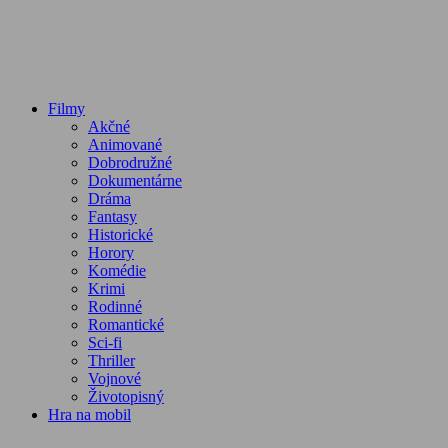
Filmy
Akčné
Animované
Dobrodružné
Dokumentárne
Dráma
Fantasy
Historické
Horory
Komédie
Krimi
Rodinné
Romantické
Sci-fi
Thriller
Vojnové
Životopisný
Hra na mobil