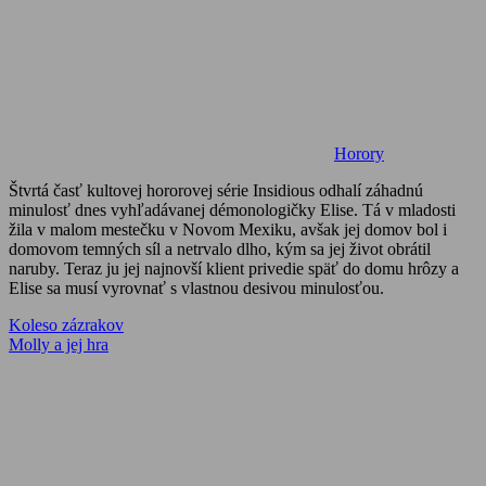
Horory
Štvrtá časť kultovej hororovej série Insidious odhalí záhadnú
minulosť dnes vyhľadávanej démonologičky Elise. Tá v mladosti
žila v malom mestečku v Novom Mexiku, avšak jej domov bol i
domovom temných síl a netrvalo dlho, kým sa jej život obrátil
naruby. Teraz ju jej najnovší klient privedie späť do domu hrôzy a
Elise sa musí vyrovnať s vlastnou desivou minulosťou.
Navigácia
Previous
Koleso zázrakov
Post:
Next
Molly a jej hra
v
Post:
článku