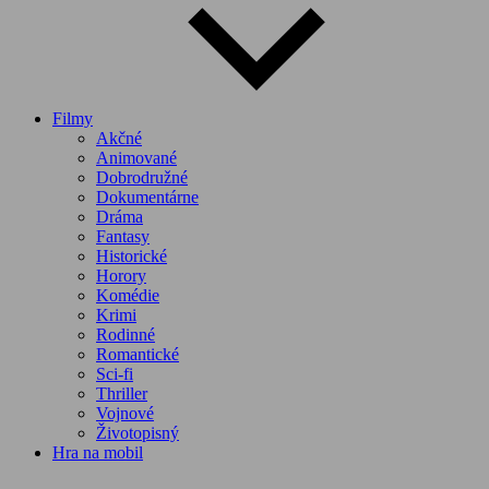
Filmy
Akčné
Animované
Dobrodružné
Dokumentárne
Dráma
Fantasy
Historické
Horory
Komédie
Krimi
Rodinné
Romantické
Sci-fi
Thriller
Vojnové
Životopisný
Hra na mobil