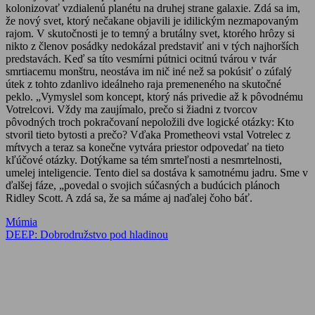
kolonizovať vzdialenú planétu na druhej strane galaxie. Zdá sa im,
že nový svet, ktorý nečakane objavili je idilickým nezmapovaným
rajom. V skutočnosti je to temný a brutálny svet, ktorého hrôzy si
nikto z členov posádky nedokázal predstaviť ani v tých najhorších
predstavách. Keď sa títo vesmírni pútnici ocitnú tvárou v tvár
smrtiacemu monštru, neostáva im nič iné než sa pokúsiť o zúfalý
útek z tohto zdanlivo ideálneho raja premeneného na skutočné
peklo. „Vymyslel som koncept, ktorý nás privedie až k pôvodnému
Votrelcovi. Vždy ma zaujímalo, prečo si žiadni z tvorcov
pôvodných troch pokračovaní nepoložili dve logické otázky: Kto
stvoril tieto bytosti a prečo? Vďaka Prometheovi vstal Votrelec z
mŕtvych a teraz sa konečne vytvára priestor odpovedať na tieto
kľúčové otázky. Dotýkame sa tém smrteľnosti a nesmrtelnosti,
umelej inteligencie. Tento diel sa dostáva k samotnému jadru. Sme v
ďalšej fáze, „povedal o svojich súčasných a budúcich plánoch
Ridley Scott. A zdá sa, že sa máme aj naďalej čoho báť.
Navigácia
Previous
Múmia
Post:
Next
DEEP: Dobrodružstvo pod hladinou
v
Post:
článku