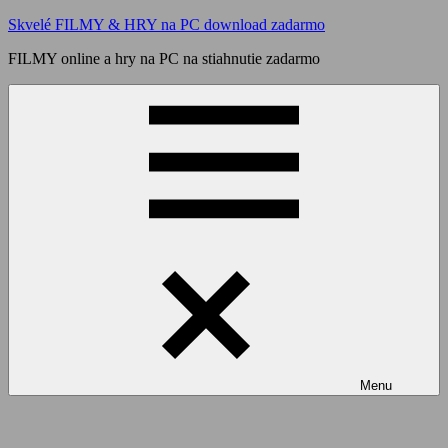
Skip
Skvelé FILMY & HRY na PC download zadarmo
to
FILMY online a hry na PC na stiahnutie zadarmo
content
Menu